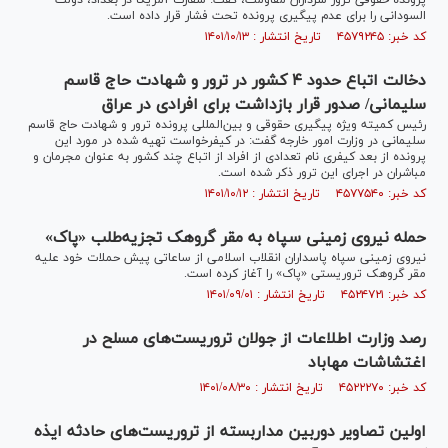
پرونده حقوقی ترور سرداران مقاومت، گفت: سفارت آمریکا در بغداد، دولت
السودانی را برای عدم پیگیری پرونده تحت فشار قرار داده است.
کد خبر: ۴۵۷۹۲۴۵ تاریخ انتشار : ۱۴۰۱/۱۰/۱۳
دخالت اتباع حدود ۴ کشور در ترور و شهادت حاج قاسم
سلیمانی/ صدور قرار بازداشت برای افرادی در عراق
رئیس کمیته ویژه پیگیری حقوقی و بین‌المللی پرونده ترور و شهادت حاج قاسم
سلیمانی در وزارت امور خارجه گفت: در کیفرخواست تهیه شده در مورد این
پرونده از بعد کیفری نام تعدادی از افراد از اتباع چند کشور به عنوان مجرمان و
مباشران در اجرای این ترور ذکر شده است.
کد خبر: ۴۵۷۷۵۴۰ تاریخ انتشار : ۱۴۰۱/۱۰/۱۲
حمله نیروی زمینی سپاه به مقر گروهک تجزیه‌طلب «پاک»
نیروی زمینی سپاه پاسداران انقلاب اسلامی از ساعاتی پیش حملات خود علیه
مقر گروهک تروریستی «پاک» را آغاز کرده است.
کد خبر: ۴۵۲۴۷۲۱ تاریخ انتشار : ۱۴۰۱/۰۹/۰۱
رصد وزارت اطلاعات از جولان تروریست‌های مسلح در
اغتشاشات مهاباد
کد خبر: ۴۵۲۲۲۷۰ تاریخ انتشار : ۱۴۰۱/۰۸/۳۰
اولین تصاویر دوربین مداربسته از تروریست‌های حادثه ایذه