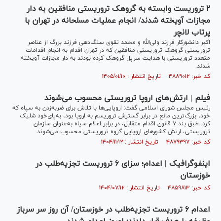
۲ تروریست وابسته به گروهک تروریستی منافقین به دار
مجازات آویخته شدند/ انجام عملیات مسلحانه در تهران با
پرتاب لانچر
اکبر دانشورکار فرزند ولی‌الله و محمد تقوی سنگ‌دهی فرزند بزرگ از عناصر
تروریستی گروهک تروریستی منافقین که در تهران اقدام به انجام اقدامات
متعدد تروریستی با هدایت سرپل گروهک کرده بودند به دار مجازات آویخته
شدند.
کد خبر: ۴۸۸۹۰۱۲ تاریخ انتشار : ۱۴۰۵/۰۱/۱۰
فیلم | ارتش‌های اروپا تروریستی محسوب می‌شوند
رئیس مجلس شورای اسلامی گفت: اروپایی‌ها با تلاش برای ضربه‌زدن به سپاه که
خود، بزرگ‌ترین مانع در برابر گسترش تروریسم به اروپا بود، به‌پای‌خود شلیک
کرد. طبق بند ۷ قانون اقدام متقابل، در برابر اعلام سپاه به‌عنوان سازمان
تروریستی، ارتش کشورهای اروپایی گروه تروریستی محسوب می‌شوند.
کد خبر: ۴۸۷۹۳۹۷ تاریخ انتشار : ۱۴۰۴/۱۱/۱۲
اینفوگرافیک | اعدام؛ سزای ۶ تروریست تجزیه‌طلب در
خوزستان
کد خبر: ۴۸۵۹۸۱۳ تاریخ انتشار : ۱۴۰۴/۰۷/۱۲
اعدام ۶ تروریست تجزیه‌طلب در خوزستان/ آن روز سر سرباز