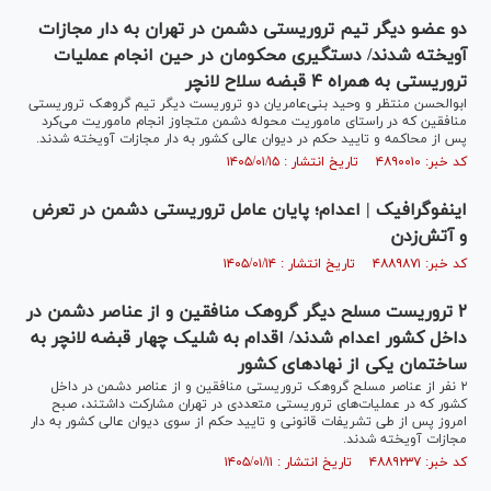
دو عضو دیگر تیم تروریستی دشمن در تهران به دار مجازات
آویخته شدند/ دستگیری محکومان در حین انجام عملیات
تروریستی به همراه ۴ قبضه سلاح لانچر
ابوالحسن منتظر و وحید بنی‌عامریان دو تروریست دیگر تیم گروهک تروریستی
منافقین که در راستای ماموریت محوله دشمن متجاوز انجام ماموریت می‌کرد
پس از محاکمه و تایید حکم در دیوان عالی کشور به دار مجازات آویخته شدند.
کد خبر: ۴۸۹۰۰۱۰ تاریخ انتشار : ۱۴۰۵/۰۱/۱۵
اینفوگرافیک | اعدام؛ پایان عامل تروریستی دشمن در تعرض
و آتش‌زدن
کد خبر: ۴۸۸۹۸۷۱ تاریخ انتشار : ۱۴۰۵/۰۱/۱۴
۲ تروریست مسلح دیگر گروهک منافقین و از عناصر دشمن در
داخل کشور اعدام شدند/ اقدام به شلیک چهار قبضه لانچر به
ساختمان یکی از نهاد‌های کشور
۲ نفر از عناصر مسلح گروهک تروریستی منافقین و از عناصر دشمن در داخل
کشور که در عملیات‌های تروریستی متعددی در تهران مشارکت داشتند، صبح
امروز پس از طی تشریفات قانونی و تایید حکم از سوی دیوان عالی کشور به دار
مجازات آویخته شدند.
کد خبر: ۴۸۸۹۲۳۷ تاریخ انتشار : ۱۴۰۵/۰۱/۱۱