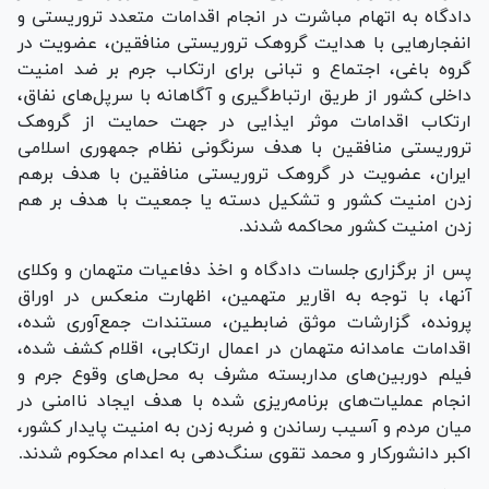
دادگاه به اتهام مباشرت در انجام اقدامات متعدد تروریستی و
انفجار‌هایی با هدایت گروهک تروریستی منافقین، عضویت در
گروه باغی، اجتماع و تبانی برای ارتکاب جرم بر ضد امنیت
داخلی کشور از طریق ارتباط‌گیری و آگاهانه با سرپل‌های نفاق،
ارتکاب اقدامات موثر ایذایی در جهت حمایت از گروهک
تروریستی منافقین با هدف سرنگونی نظام جمهوری اسلامی
ایران، عضویت در گروهک تروریستی منافقین با هدف برهم
زدن امنیت کشور و تشکیل دسته یا جمعیت با هدف بر هم
زدن امنیت کشور محاکمه شدند.
پس از برگزاری جلسات دادگاه و اخذ دفاعیات متهمان و وکلای
آنها، با توجه به اقاریر متهمین، اظهارت منعکس در اوراق
پرونده، گزارشات موثق ضابطین، مستندات جمع‌آوری شده،
اقدامات عامدانه متهمان در اعمال ارتکابی، اقلام کشف شده،
فیلم دوربین‌های مداربسته مشرف به محل‌های وقوع جرم و
انجام عملیات‌های برنامه‌ریزی شده با هدف ایجاد ناامنی در
میان مردم و آسیب رساندن و ضربه زدن به امنیت پایدار کشور،
اکبر دانشورکار و محمد تقوی سنگ‌دهی به اعدام محکوم شدند.