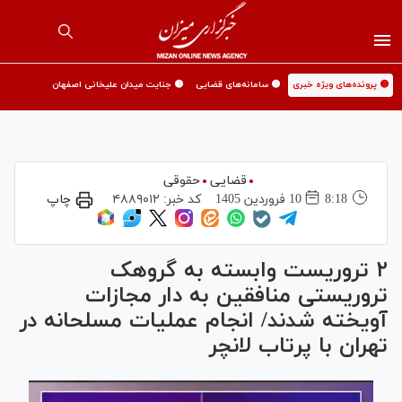
🟡 پرونده‌های ویژه خبری
🟡 سامانه‌های قضایی
🟡 جنایت میدان علیخانی اصفهان
قضایی
حقوقی
8:18
10 فروردين 1405
کد خبر:
۴۸۸۹۰۱۲
چاپ
۲ تروریست وابسته به گروهک
تروریستی منافقین به دار مجازات
آویخته شدند/ انجام عملیات مسلحانه در
تهران با پرتاب لانچر