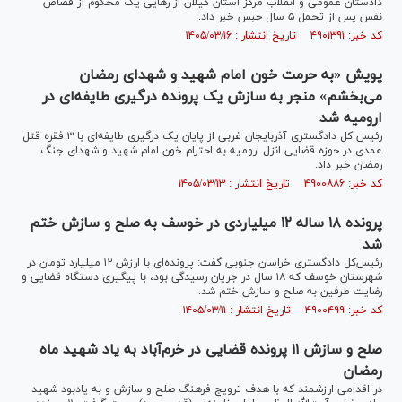
دادستان عمومی و انقلاب مرکز استان گیلان از رهایی یک محکوم از قصاص
نفس پس از تحمل ۵ سال حبس خبر داد.
کد خبر: ۴۹۰۱۳۹۱ تاریخ انتشار : ۱۴۰۵/۰۳/۱۶
پویش «به حرمت خون امام شهید و شهدای رمضان
می‌بخشم» منجر به سازش یک پرونده درگیری طایفه‌ای در
ارومیه شد
رئیس کل دادگستری آذربایجان غربی از پایان یک درگیری طایفه‌ای با ۳ فقره قتل
عمدی در حوزه قضایی انزل ارومیه به احترام خون امام شهید و شهدای جنگ
رمضان خبر داد.
کد خبر: ۴۹۰۰۸۸۶ تاریخ انتشار : ۱۴۰۵/۰۳/۱۳
پرونده ۱۸ ساله ۱۲ میلیاردی در خوسف به صلح و سازش ختم
شد
رئیس‌کل دادگستری خراسان جنوبی گفت: پرونده‌ای با ارزش ۱۲ میلیارد تومان در
شهرستان خوسف که ۱۸ سال در جریان رسیدگی بود، با پیگیری دستگاه قضایی و
رضایت طرفین به صلح و سازش ختم شد.
کد خبر: ۴۹۰۰۴۹۹ تاریخ انتشار : ۱۴۰۵/۰۳/۱۱
صلح و سازش ۱۱ پرونده قضایی در خرم‌آباد به یاد شهید ماه
رمضان
در اقدامی ارزشمند که با هدف ترویج فرهنگ صلح و سازش و به یادبود شهید