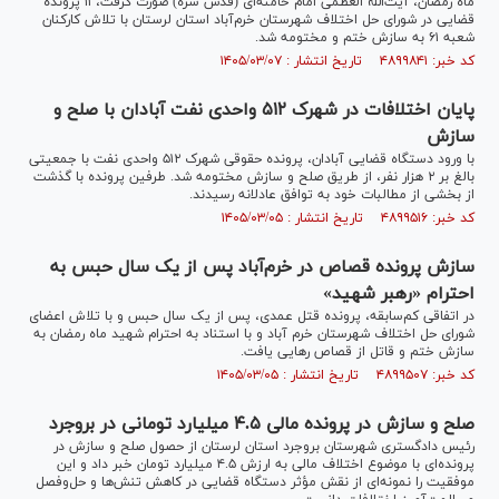
ماه رمضان، آیت‌الله العظمی امام خامنه‌ای (قدس سره) صورت گرفت، ۱۱ پرونده
قضایی در شورای حل اختلاف شهرستان خرم‌آباد استان لرستان با تلاش کارکنان
شعبه ۶۱ به سازش ختم و مختومه شد.
کد خبر: ۴۸۹۹۸۴۱ تاریخ انتشار : ۱۴۰۵/۰۳/۰۷
پایان اختلافات در شهرک ۵۱۲ واحدی نفت آبادان با صلح و
سازش
با ورود دستگاه قضایی آبادان، پرونده حقوقی شهرک ۵۱۲ واحدی نفت با جمعیتی
بالغ بر ۲ هزار نفر، از طریق صلح و سازش مختومه شد. طرفین پرونده با گذشت
از بخشی از مطالبات خود به توافق عادلانه رسیدند.
کد خبر: ۴۸۹۹۵۱۶ تاریخ انتشار : ۱۴۰۵/۰۳/۰۵
سازش پرونده قصاص در خرم‌آباد پس از یک سال حبس به
احترام «رهبر شهید»
در اتفاقی کم‌سابقه، پرونده قتل عمدی، پس از یک سال حبس و با تلاش اعضای
شورای حل اختلاف شهرستان خرم آباد و با استناد به احترام شهید ماه رمضان به
سازش ختم و قاتل از قصاص رهایی یافت.
کد خبر: ۴۸۹۹۵۰۷ تاریخ انتشار : ۱۴۰۵/۰۳/۰۵
صلح و سازش در پرونده مالی ۴.۵ میلیارد تومانی در بروجرد
رئیس دادگستری شهرستان بروجرد استان لرستان از حصول صلح و سازش در
پرونده‌ای با موضوع اختلاف مالی به ارزش ۴.۵ میلیارد تومان خبر داد و این
موفقیت را نمونه‌ای از نقش مؤثر دستگاه قضایی در کاهش تنش‌ها و حل‌وفصل