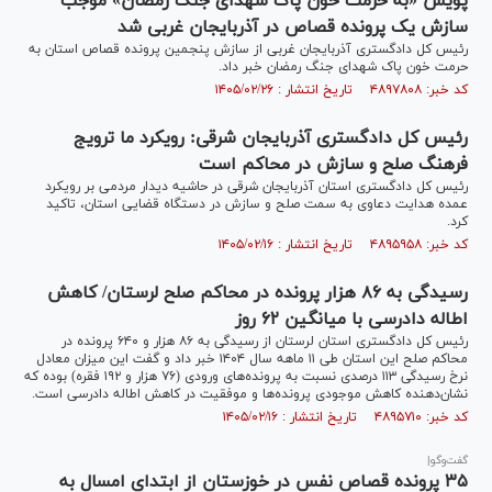
پویش «به حرمت خون پاک شهدای جنگ رمضان» موجب
سازش یک پرونده قصاص در آذربایجان غربی شد
رئیس کل دادگستری آذربایجان غربی از سازش پنجمین پرونده قصاص استان به
حرمت خون پاک شهدای جنگ رمضان خبر داد.
کد خبر: ۴۸۹۷۸۰۸ تاریخ انتشار : ۱۴۰۵/۰۲/۲۶
رئیس کل دادگستری آذربایجان شرقی: رویکرد ما ترویج
فرهنگ صلح و سازش در محاکم است
رئیس کل دادگستری استان آذربایجان شرقی در حاشیه دیدار مردمی بر رویکرد
عمده هدایت دعاوی به سمت صلح و سازش در دستگاه قضایی استان، تاکید
کرد.
کد خبر: ۴۸۹۵۹۵۸ تاریخ انتشار : ۱۴۰۵/۰۲/۱۶
رسیدگی به ۸۶ هزار پرونده در محاکم صلح لرستان/ کاهش
اطاله دادرسی با میانگین ۶۲ روز
رئیس کل دادگستری استان لرستان از رسیدگی به ۸۶ هزار و ۶۴۰ پرونده در
محاکم صلح این استان طی ۱۱ ماهه سال ۱۴۰۴ خبر داد و گفت این میزان معادل
نرخ رسیدگی ۱۱۳ درصدی نسبت به پرونده‌های ورودی (۷۶ هزار و ۱۹۲ فقره) بوده که
نشان‌دهنده کاهش موجودی پرونده‌ها و موفقیت در کاهش اطاله دادرسی است.
کد خبر: ۴۸۹۵۷۱۰ تاریخ انتشار : ۱۴۰۵/۰۲/۱۶
گفت‌و‌گو|
۳۵ پرونده قصاص نفس در خوزستان از ابتدای امسال به