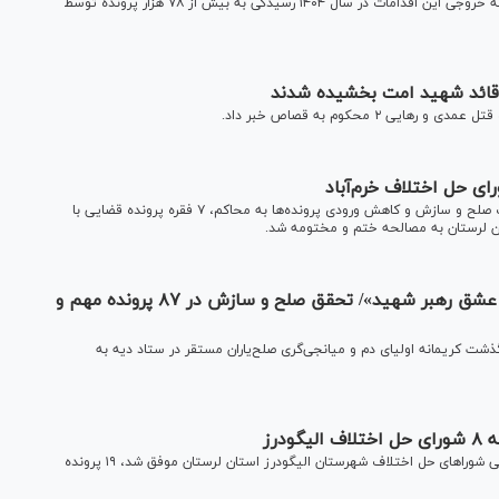
راه‌اندازی کرده‌ایم تا نظارت سیستماتیک بر داوری‌ها اعمال شود که خروجی این اقدامات در سال ۱۴۰۴ رسیدگی به بیش از ۷۸ هزار پرونده توسط
۲ محکوم به قصاص خبر داد.
در راستای سیاست‌های کلان قوه قضاییه مبنی بر توسعه فرهنگ صلح و سازش و کاهش ورودی پرونده‌ها به محاکم، ۷ فقره پرونده قضایی با
آزادی یک محکوم به قصاص در قم در پویش «به عشق رهبر شهید»/ تحقق صلح و سازش در ۸۷ پرونده مهم و
 کریمانه اولیای دم و میانجی‌گری صلح‌یاران مستقر در ستاد دیه به
در راستای گسترش فرهنگ صلح و سازش، شعبه ۸ مجتمع قضایی شورا‌های حل اختلاف شهرستان الیگودرز استان لرستان موفق شد، ۱۹ پرونده