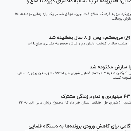
تأکید بر نقش آموزه‌های دینی در حل اختلافات قضایی؛ ۵۰ پرونده در یک شعبه دادسرای دورود با صلح و
یکی از شعب دادسرای شهرستان دورود استان لرستان با تکیه بر رویکرد ترویج فرهنگ اصلاح ذات‌البین، موفق شد در یک بازه زمانی دوماهه، ۵۰
سازش برساند.
» پس از ۸ سال بخشیده شد
از هشت سال با گذشت اولیای دم و تلاش مجموعه قضایی، صلح‌یاران،
در اقدامی خیرخواهانه و در راستای گسترش فرهنگ صلح و سازش، کارکنان شعبه ۷ مجتمع قضایی شورای حل اختلاف شهرستان بروجرد استان
رئیس کل دادگستری استان قم، از تحقق سه سازش ارزشمند در شعبه ۶۱ شورای حل اختلاف استان خبر داد که مجموع ارزش مالی آنها به ۴۳
د گامی برای کاهش ورودی پرونده‌ها به دستگاه قضایی