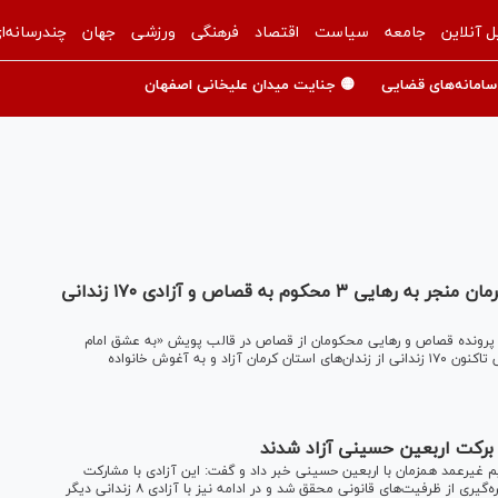
ل آنلاین
جامعه
سیاست
اقتصاد
فرهنگی
ورزشی
جهان
چندرسانه‌ا
سامانه‌های قضایی
🟡 جنایت میدان علیخانی اصفهان
پویش «به عشق امام حسین (ع) می‌بخشم» در کرمان منجر به رهایی ۳ محکوم به قصاص و آزادی ۱۷۰ زندانی
 پرونده قصاص و رهایی محکومان از قصاص در قالب پویش «به عشق امام
حسین (ع) می‌بخشم» خبر داد و گفت: از ابتدای اجرای این پویش تاکنون ۱۷۰ زندانی از زندان‌های استان کرمان آزاد و به آغوش خانواده
استان خراسان جنوبی از آزادی ۶ زندانی جرایم غیرعمد همزمان با اربعین حسینی خبر داد و گفت: این آزادی با مشارکت
خیرین، مردم نیک‌اندیش، گذشت شکات، حمایت ستاد دیه و بهره‌گیری از ظرفیت‌های قانونی محقق شد و در ادامه نیز با آزادی ۸ زندانی دیگر