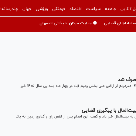
ل آنلاین
جامعه
سیاست
اقتصاد
فرهنگی
ورزشی
جهان
چندرسانه‌ا
سامانه‌های قضایی
🟡 جنایت میدان علیخانی اصفهان
رئیس حوزه قضایی رحیم آباد استان گیلان از رفع تصرف حدود۱۶۱۵۰ مترمربع از اراضی ملی بخش رحیم آباد در چهار ماه ابتدایی سال ۱۴۰۵ خبر
د از بازگشت ۴۳۷ هکتار از اراضی ملی به بیت‌المال خبر داد و گفت: این اقدام پس از نقض رای واگذاری زمین به یک