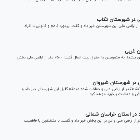
از رفع تصرف بیش از ۴۵ هزار متر مربع از اراضی ملی این شهرستان خبر داد و گفت: برخورد قاطع و قانونی با افراد
رییس حوزه قضایی بخش سیمینه در استان آذربایجان غربی ضمن هشدار به متعرضین به حقوق بیت المال گفت: ۶۵۰۰ متر از اراضی ملی بخش
دادستان عمومی و انقلاب شهرستان شیروان از رفع تصرف حدود ۵۷ هکتار از اراضی ملی و حفاظت شده منطقه گلیل این شهرستان خبر داد و
ض و مماشات برخورد خواهد کرد.
گاه عمومی بخش سرحد (لوجلی) از رفع تصرف ۲۷ هکتار از اراضی ملی واقع در این بخش خبر داد و گفـت: با متخلفین با قاطعیت