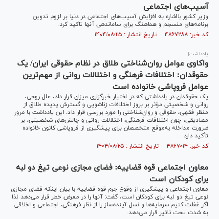
آسیب‌های اجتماعی
وزیر کشور بااشاره به افزایش آسیب‌های اجتماعی در دنیا بر لزوم تدوین
برنامه‌های منسجم و هماهنگ برای ساماندهی آنها تاکید کرد.
کد خبر: ۴۸۶۷۲۸۸ تاریخ انتشار : ۱۴۰۴/۰۸/۲۵
یادداشت|
واکاوی عوامل روان‌شناختی طلاق در نظام حقوقی ایران/ یک
حقوقدان: اختلافات فرهنگی و اختلالات روانی از مهم‌ترین
عوامل فروپاشی خانواده است
یک حقوقدان در یادداشتی که در اختیار خبرگزاری میزان قرار داد، علل روحی،
روانی و شخصیتی مؤثر بر بروز اختلافات زناشویی و گسترش پدیده طلاق از
منظر فقهی، حقوقی و روان‌شناختی را مورد بررسی قرار داد. این یادداشت با مرور
مصادیقی، چون اختلافات فرهنگی، اختلالات روانی و چالش‌های شخصیتی، بر
ضرورت مداخله به‌موقع متخصصان برای پیشگیری از فروپاشی کانون خانواده
تأکید دارد.
کد خبر: ۴۸۶۷۰۱۴ تاریخ انتشار : ۱۴۰۴/۰۸/۲۵
معاون اجتماعی قوه قضاییه: فضای مجازی نوعی تیغ دو لبه
برای کودکان است
معاون اجتماعی و پیشگیری از وقوع جرم قوه قضاییه با بیان اینکه فضای مجازی
نوعی تیغ دو لبه برای کودکان است، گفت: آنها را در معرض خطر قرار می‌دهد لذا
اگر غفلت کنیم سرمایه‌ها و نسل آینده‌ساز را از نظر فرهنگی، اجتماعی و اخلاقی
به شدت تحت تاثیر قرار می‌دهد.