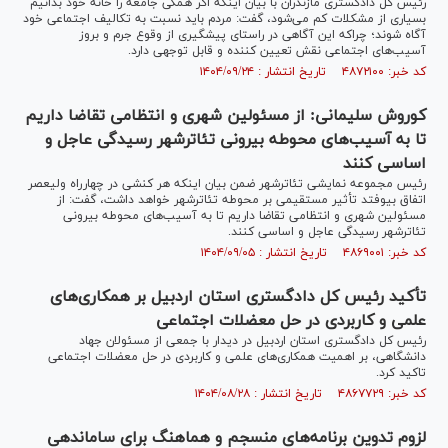
رئیس کل دادگستری مازندران با بیان اینکه اگر همگی جامعه را خانه خود بدانیم
بسیاری از مشکلات کم می‌شود، گفت: مردم باید نسبت به تکالیف اجتماعی خود
آگاه شوند؛ چراکه این آگاهی در راستای پیشگیری از وقوع جرم و بروز
آسیب‌های اجتماعی نقش تعیین کننده و قابل توجهی دارد.
کد خبر: ۴۸۷۲۱۰۰ تاریخ انتشار : ۱۴۰۴/۰۹/۲۴
کوروش سلیمانی: از مسئولین شهری و انتظامی تقاضا داریم
تا به آسیب‌های محوطه بیرونی تئاترشهر رسیدگی عاجل و
اساسی کنند
رئیس مجموعه نمایشی تئاترشهر ضمن بیان اینکه هر کنشی در چهارراه ولیعصر
اتفاق بیوفتد تأثیر مستقیمی بر محوطه تئاترشهر خواهد داشت، گفت: از
مسئولین شهری و انتظامی تقاضا داریم تا به آسیب‌های محوطه بیرونی
تئاترشهر رسیدگی عاجل و اساسی کنند.
کد خبر: ۴۸۶۹۰۰۱ تاریخ انتشار : ۱۴۰۴/۰۹/۰۵
تأکید رئیس‌ کل دادگستری استان اردبیل بر همکاری‌های
علمی و کاربردی در حل معضلات اجتماعی
رئیس کل دادگستری استان اردبیل در دیدار با جمعی از مسئولان جهاد
دانشگاهی، بر اهمیت همکاری‌های علمی و کاربردی در حل معضلات اجتماعی
تاکید کرد.
کد خبر: ۴۸۶۷۷۲۹ تاریخ انتشار : ۱۴۰۴/۰۸/۲۸
لزوم تدوین برنامه‌های منسجم و هماهنگ برای ساماندهی