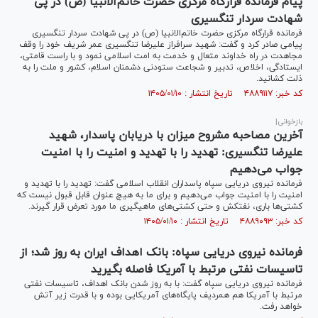
پیام فرمانده قرارگاه مرکزی حضرت خاتم‌الانبیا (ص) در پی
شهادت سردار تنگسیری
فرمانده قرارگاه مرکزی حضرت خاتم‌الانبیا (ص) در پی شهادت سردار تنگسیری
پیامی صادر کرد و گفت: شهید سرافراز علیرضا تنگسیری عمر شریف خود را وقف
مجاهدت در راه خداوند متعال و خدمت به امت اسلامی نمود و با راست قامتی،
ایستادگی، اخلاص، تدبیر و شجاعت ستودنی دشمنان اسلام، کشور و ملت را به
ذلت کشانید.
کد خبر: ۴۸۸۹۱۱۷ تاریخ انتشار : ۱۴۰۵/۰۱/۱۰
بازخوانی|
آخرین مصاحبه مشروح میزان با دریابان پاسدار، شهید
علیرضا تنگسیری: تهدید را با تهدید و امنیت را با امنیت
جواب می‌دهیم
فرمانده نیروی دریایی سپاه پاسداران انقلاب اسلامی گفت: تهدید را با تهدید و
امنیت را با امنیت جواب می‌دهیم و برای ما به هیچ عنوان قابل قبول نیست که
کشتی‌ها باری، نفتکش و حتی کشتی‌های ماهیگیری ما مورد تعرض قرار گیرند.
کد خبر: ۴۸۸۹۰۹۳ تاریخ انتشار : ۱۴۰۵/۰۱/۱۰
فرمانده نیروی دریایی سپاه: بانک اهداف ایران به روز شد؛ از
تاسیسات نفتی مرتبط با آمریکا فاصله بگیرید
فرمانده نیروی دریایی سپاه گفت: با به روز شدن بانک اهداف، تاسیسات نفتی
مرتبط با آمریکا هم همردیف پایگاه‌های آمریکایی بوده و با قدرت زیر آتش
خواهد رفت.