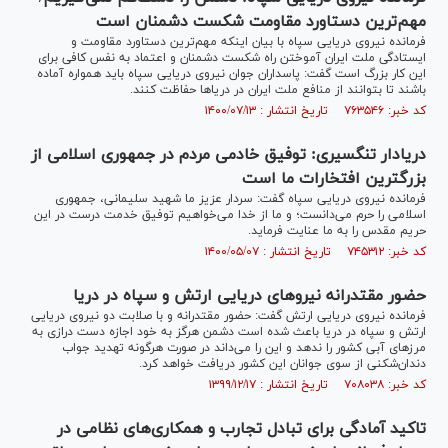
مهم‌ترین دستاورد مقاومت شکست دشمنان است
فرمانده نیروی دریایی سپاه با بیان اینکه مهم‌ترین دستاورد مقاومت و
ایستادگی ملت ایران آموختن راه شکست دشمنان و اعتماد به نفس کافی برای
این کار بزرگ است گفت: پاسداران جوان نیروی دریایی سپاه باید همواره آماده
باشند تا بتوانند از منافع ملت ایران در دریا‌ها حفاظت کنند.
کد خبر: ۷۶۳۵۴۶ تاریخ انتشار : ۱۴۰۰/۰۷/۱۳
دریادار تنگسیری: توفیق خادمی مردم در جمهوری اسلامی از
بزرگترین افتخارات ما است
فرمانده نیروی دریایی سپاه گفت: سردار عزیز ما شهید سلیمانی، جمهوری
اسلامی را حرم می‌دانست؛ و ما از خدا می‌خواهیم توفیق خدمت درست در این
حریم مقدس را به ما عنایت فرماید.
کد خبر: ۷۴۵۳۱۲ تاریخ انتشار : ۱۴۰۰/۰۵/۰۷
حضور مقتدرانه نیرو‌های دریایی ارتش و سپاه در دریا
فرمانده نیروی دریایی ارتش گفت: حضور مقتدرانه و با صلابت دو نیروی دریایی
ارتش و سپاه در دریا باعث شده است دشمن هرگز به خود اجازه دست درازی به
مرز‌های آبی کشور را ندهد و این را می‌داند در صورت هرگونه تهدید جواب
دندان‌شکنی از سوی جوانان این کشور دریافت خواهد کرد.
کد خبر: ۷۰۸۰۳۸ تاریخ انتشار : ۱۳۹۹/۱۲/۱۷
تاکید آمادگی برای تبادل تجارب و همکاری‌های نظامی در