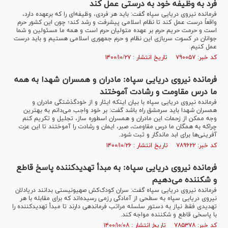
فرد به وظیفه‌ خود به درستی عمل کند
فرمانده نیروی دریایی سپاه گفت: باید هر فردی، وظیفه‌ای را که برعهده دارد،
واقعاً درست عمل کند تا نظام اسلامی پیشرفت و رشد کند؛ چون این کشور حرم
است و حرمت حریم حرم بر عهده متولیان حرم است و همه ما مسئولین و شما
جوانان در کسوت سربازی این نظام و حرم جمهوری اسلامی هستیم و باید درست
عمل کنیم.
کد خبر: ۷۹۰۰۵۷ تاریخ انتشار : ۱۴۰۰/۱۰/۲۷
فرمانده نیروی دریایی سپاه: مادران و همسران شهدا به همه
ما درس مقاومت و رشادت آموختند
فرمانده نیروی دریایی سپاه با بیان اینکه ایثار و از خودگذشتگی مادران و
همسران شهدا باید سرمشق راه باشد گفت: بر خود واجب می‌دانم به بهترین
وجه ممکن از زحمات این مادران و همسران اسطوره ساز، تجلیل و تکریم کنم
چراکه به همگان ما درس مقاومت، صبر، ایمان و رشادت را آموختند تا این عزت
آفرینی‌ها برای ابد ماندگار و ثبت شود.
کد خبر: ۷۸۹۶۲۲ تاریخ انتشار : ۱۴۰۰/۱۰/۲۶
فرمانده نیروی دریایی سپاه: به مبدأ تهدیدکننده پاسخ قاطع
و شکننده می‌دهیم
فرمانده نیروی دریایی سپاه گفت: سران کودک‌کش صهیونیستی بدانند دریادلان
نیروی دریایی سپاه به سطحی از آمادگی رزمی رسیده‌اند که برای مقابله با هر
تهدیدی فقط نیاز به دستور سلسله مراتب فرماندهی دارند تا مبدأ تهدیدکننده را
با پاسخی قاطع و شکننده مواجه کند.
کد خبر: ۷۸۵۳۷۸ تاریخ انتشار : ۱۴۰۰/۱۰/۰۸