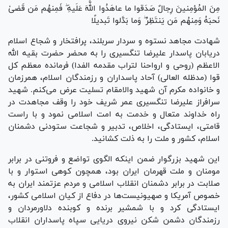
مِنَ المُؤمِنینَ رِجالٌ صَدَقوا ما عاهَدُوا اللَّهَ عَلَیهِ ۖ فَمِنهُم مَن قَضىٰ
نَحبَهُ وَمِنهُم مَن یَنتَظِرُ ۖ وَما بَدَّلوا تَبدیلًا
شهادت مجاهد نستوه و سردار سربلند، پرافتخار و شجاع اسلام
دریابان پاسدار علیرضا تنگسیری را به محضر حضرت بقیه الله
الاعظم (روحی و ارواحنا لتراب مقدمه الفدا) فرمانده معظم کل
قوا (مدظله العالی) آحاد پاسداران و رزمندگان اسلام، همرزمان
و خانواده مکرم آن شهید والامقام تسلیت عرض می‌کنم. شهید
سرافراز علیرضا تنگسیری عمر شریف خود را وقف مجاهدت در
راه خداوند متعال و خدمت به امت اسلامی نمود و با راست
قامتی، ایستادگی، اخلاص، تدبیر و شجاعت ستودنی دشمنان
اسلام، کشور و ملت را به ذلت کشانید.
این شهید بزرگوار ضمن اینکه الگوی تواضع و فروتنی در برابر
مومنان و ملت قهرمان ایران بود، همچون کوهی استوار و با
صلابت در برابر دشمنان انقلاب اسلامی و مردم عزتمند ایران به
خصوص آمریکا و صهیونیست‌ها در دفاع از کیان اسلامی کشور،
ایستادگی کرد و با شمشیر برنده و کوبنده دلاورمردان و
رزمندگان دشمن شکن نیروی دریایی سپاه پاسداران انقلاب