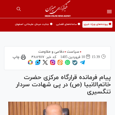
🟡 پرونده‌های ویژه خبری
🟡 سامانه‌های قضایی
🟡 جنایت میدان علیخانی اصفهان
سیاست
دفاعی و مقاومت
15:39
10 فروردين 1405
کد خبر:
۴۸۸۹۱۱۷
چاپ
پیام فرمانده قرارگاه مرکزی حضرت
خاتم‌الانبیا (ص) در پی شهادت سردار
تنگسیری