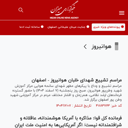
🟡 پرونده‌های ویژه خبری
🟡 جنایت میدان علیخانی اصفهان
🟡 سامانه ثبت ادعا
هوانیروز
مراسم تشییع شهدای خلبان هوانیروز - اصفهان‎
مراسم تشییع و وداع با پیکر‌های مطهر شهدای سانحه هوایی مرکز آموزش
شهید وطن‌پور هوانیروز، صبح روز پنجشنبه (۷ اسفند ۱۴۰۴) با حضور گسترده
فرماندهان ارشد نظامی، همرزمان و اقشار مختلف مردم در مرکز آموزشی شهید
وطن پور اصفهان برگزار شد.
کد خبر: ۴۸۸۳۷۲۳ تاریخ انتشار : ۱۴۰۴/۱۲/۰۷
فرمانده کل قوا: مذاکره با آمریکا هوشمندانه، عاقلانه و
شرافتمندانه نیست/ اگر آمریکایی‌ها به امنیت ملت ایران