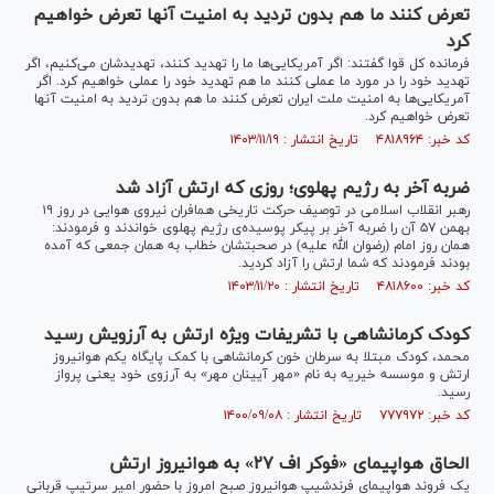
تعرض کنند ما هم بدون تردید به امنیت آنها تعرض خواهیم
کرد
فرمانده کل قوا گفتند: اگر آمریکایی‌ها ما را تهدید کنند، تهدیدشان می‌کنیم، اگر
تهدید خود را در مورد ما عملی کنند ما هم تهدید خود را عملی خواهیم کرد. اگر
آمریکایی‌ها به امنیت ملت ایران تعرض کنند ما هم بدون تردید به امنیت آنها
تعرض خواهیم کرد.
کد خبر: ۴۸۱۸۹۶۴ تاریخ انتشار : ۱۴۰۳/۱۱/۱۹
ضربه آخر به رژیم پهلوی؛ روزی که ارتش آزاد شد
رهبر انقلاب اسلامی در توصیف حرکت تاریخی همافران نیروی هوایی در روز ۱۹
بهمن ۵۷ آن را ضربه‌ آخر بر پیکر پوسیده‌ی رژیم پهلوی خواندند و فرمودند:
همان روز امام (رضوان الله علیه) در صحبتشان خطاب به همان جمعی که آمده
بودند فرمودند که شما ارتش را آزاد کردید.
کد خبر: ۴۸۱۸۶۰۰ تاریخ انتشار : ۱۴۰۳/۱۱/۲۰
کودک کرمانشاهی با تشریفات ویژه ارتش به آرزویش رسید
محمد، کودک مبتلا به سرطان خون کرمانشاهی با کمک پایگاه یکم هوانیروز
ارتش و موسسه خیریه به نام «مهر آیینان مهر» به آرزوی خود یعنی پرواز
رسید.
کد خبر: ۷۷۷۹۷۲ تاریخ انتشار : ۱۴۰۰/۰۹/۰۸
الحاق هواپیمای «فوکر اف ۲۷» به هوانیروز ارتش
یک فروند هواپیمای فرندشیپ هوانیروز صبح امروز با حضور امیر سرتیپ قربانی