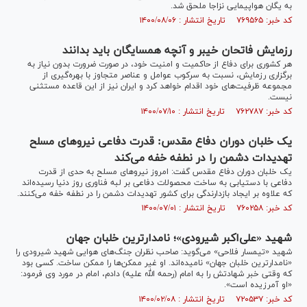
به یگان هواپیمایی نزاجا ملحق شد.
کد خبر: ۷۶۹۵۶۵ تاریخ انتشار : ۱۴۰۰/۰۸/۰۶
رزمایش فاتحان خیبر و آنچه همسایگان باید بدانند
هر کشوری برای دفاع از حاکمیت و امنیت خود، در صورت ضرورت بدون نیاز به
برگزاری رزمایش، نسبت به سرکوب عوامل و عناصر متجاوز با بهره‌گیری از
مجموعه ظرفیت‌های خود اقدام خواهد کرد و ایران نیز از این قاعده مستثنی
نیست.
کد خبر: ۷۶۲۷۸۷ تاریخ انتشار : ۱۴۰۰/۰۷/۱۰
یک خلبان دوران دفاع مقدس: قدرت دفاعی نیروهای مسلح
تهدیدات دشمن را در نطفه خفه می‌کند
یک خلبان دوران دفاع مقدس گفت: امروز نیروهای مسلح به حدی از قدرت
دفاعی با دستیابی به ساخت محصولات دفاعی بر لبه فناوری روز دنیا رسیده‌اند
که علاوه بر ایجاد بازدارندگی برای کشور تهدیدات دشمن را در نطفه خفه می‌کنند.
کد خبر: ۷۶۰۲۵۸ تاریخ انتشار : ۱۴۰۰/۰۷/۰۱
شهید «علی‌اکبر شیرودی»؛ نامدارترین خلبان جهان
شهید «تیمسار فلاحی» می‌گوید: صاحب نظران جنگ‌های هوایی شهید شیرودی را
«نامدارترین خلبان جهان» نامیده‌اند. او غیر ممکن‌ها را ممکن ساخت. کسی بود
که وقتی خبر شهادتش را به امام (رحمه الله علیه) دادم، امام در مورد وی فرمود:
«او آمرزیده است».
کد خبر: ۷۲۰۵۳۷ تاریخ انتشار : ۱۴۰۰/۰۲/۰۸