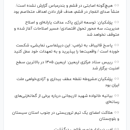
هیچ‌گونه اصابتی در قشم و بندرعباس گزارش نشده است/
منشأ صدای انفجار در قشم، هدف قرار دادن اهداف متخاصم بود
پزشکیان: توسعه انرژی پاک، عدالت یارانه‌ای و اصلاح
مدیریت، سه محور تحول اقتصادی/ مسیر اصلاحات آغاز شده و
متوقف نخواهد شد
پاسخ قالیباف به ترامپ: این دیپلماسی نمایشی، شکست
خورده است / واقعیت‌ها را بپذیرید و به تعهدات خود عمل کنید
رییس ستاد مرکزی اربعین: اربعین ۱۴۰۵ در بالاترین سطح
امنیت برگزار شد
پزشکیان:مشروطه نقطه عطف بیداری و آزادی‌خواهی ملت
ایران بود
بیانیه خانواده شهید لاریجانی درباره برخی از گمانه‌زنی‌های
رسانه‌ای
هلاکت اعضای یک تیم تروریستی در جنوب استان سیستان
و بلوچستان
امیر دریادار منصور فلاحی درگذشت