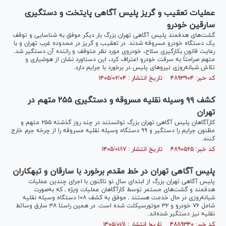
عملیات تعقیب و گریز پلیس آگاهی پایتخت و دستگیری
سارقین خودرو
گشت‌های هدفمند پلیس آگاهی تهران بزرگ بار دیگر موفق به شناسایی و توقف
یک دستگاه خودرو مسروقه شدند. در تعقیب و گریز در محدوده غرب تهران و با
رعایت قانون بکارگیری سلاح، خودروی مورد نظر متوقف و راننده آن دستگیر شد.
متهم صراحتاً به سرقت خودرو اعتراف کرد، این دستاورد نشان از هوشیاری و
تلاش شبانه‌روزی نیروهای پلیس در برخورد با جرایم دارد.
کد خبر: ۴۸۹۳۹۰۴ تاریخ انتشار : ۱۴۰۵/۰۲/۰۴
کشف ۹۹ وسیله نقلیه مسروقه و دستگیری ۲۵۵ متهم در
تهران
کارآگاهان پلیس آگاهی تهران بزرگ توانستند در چند روز گذشته ۲۵۵ متهم و
مظنون جرایم را دستگیر و ۹۹ دستگاه وسیله نقلیه مسروقه را از چرخه جرم خارج
کنند.
کد خبر: ۴۸۹۰۵۶۵ تاریخ انتشار : ۱۴۰۵/۰۱/۱۷
پلیس آگاهی تهران در خط مقدم برخورد با سارقان و تبهکاران
پلیس آگاهی تهران بزرگ از ابتدای سال نو تاکنون با اجرای چندین عملیات
هدفمند و گشت‌های مستمر توسط کارآگاهان عملیات ویژه ـ که به‌صورت
شبانه‌روزی در حال خدمت هستند ـ موفق به کشف ۱۰۸ دستگاه وسیله نقلیه
شامل ۷۶ خودرو و ۳۲ موتورسیکلت شده است. در همین راستا ۳۸ سارق وسائط
نقلیه نیز دستگیر شده‌اند.
کد خبر: ۴۸۸۹۳۴۰ تاریخ انتشار : ۱۴۰۵/۰۱/۱۱