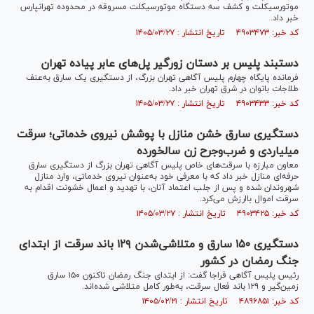
موتورسیکلت و کشف سه دستگاه موتورسیکلت مسروقه در محدوده تهرانپارس
خبر داد.
کد خبر: ۴۹۰۳۴۷۳ تاریخ انتشار : ۱۴۰۵/۰۳/۲۷
دستبند پلیس بر دستان زورگیر پل‌های عابر پیاده تهران
فرمانده پایگاه چهارم پلیس آگاهی تهران بزرگ، از دستگیری یک سارق به‌عنف
طلاجات بانوان در شرق تهران خبر داد.
کد خبر: ۴۹۰۳۴۳۳ تاریخ انتشار : ۱۴۰۵/۰۳/۲۷
دستگیری سارق خشن منازل با پوشش نیروی خدماتی؛ سرقت
میلیاردی و ضرب‌وجرح زن سالخورده
معاون مبارزه با سرقت‌های خاص پلیس آگاهی تهران بزرگ از دستگیری سارق
حرفه‌ای منازل خبر داد که با معرفی خود به‌عنوان نیروی خدماتی، وارد منازل
شهروندان شده و پس از جلب اعتماد آنان، با تهدید و اعمال خشونت اقدام به
سرقت اموال باارزش می‌کرد.
کد خبر: ۴۹۰۳۴۲۵ تاریخ انتشار : ۱۴۰۵/۰۳/۲۷
دستگیری ۱۵۰ سارق و متلاشی‌شدن ۱۲۹ باند سرقت از ابتدای
جنگ رمضان در کشور
رئیس پلیس آگاهی فراجا گفت: از ابتدای جنگ رمضان تاکنون ۱۵۰ سارق
زمین‌گیر و ۱۲۹ باند فعال سرقت، به‌طور کامل متلاشی شده‌اند.
کد خبر: ۴۸۹۶۸۵۱ تاریخ انتشار : ۱۴۰۵/۰۲/۲۱