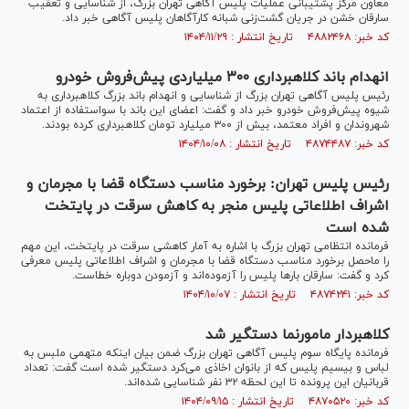
معاون مرکز پشتیبانی عملیات پلیس آگاهی تهران بزرگ، از شناسایی و تعقیب
سارقان خشن در جریان گشت‌زنی شبانه کارآگاهان پلیس آگاهی خبر داد.
کد خبر: ۴۸۸۲۴۶۸ تاریخ انتشار : ۱۴۰۴/۱۱/۲۹
انهدام باند کلاهبرداری ۳۰۰ میلیاردی پیش‌فروش خودرو
رئیس پلیس آگاهی تهران بزرگ از شناسایی و انهدام باند بزرگ کلاهبرداری به
شیوه پیش‌فروش خودرو خبر داد و گفت: اعضای این باند با سواستفاده از اعتماد
شهروندان و افراد معتمد، بیش از ۳۰۰ میلیارد تومان کلاهبرداری کرده بودند.
کد خبر: ۴۸۷۴۴۸۷ تاریخ انتشار : ۱۴۰۴/۱۰/۰۸
رئیس پلیس تهران: برخورد مناسب دستگاه قضا با مجرمان و
اشراف اطلاعاتی پلیس منجر به کاهش سرقت در پایتخت
شده است
فرمانده انتظامی تهران بزرگ با اشاره به آمار کاهشی سرقت در پایتخت، این مهم
را ماحصل برخورد مناسب دستگاه قضا با مجرمان و اشراف اطلاعاتی پلیس معرفی
کرد و گفت: سارقان بار‌ها پلیس را آزموده‌اند و آزمودن دوباره خطاست.
کد خبر: ۴۸۷۴۲۴۱ تاریخ انتشار : ۱۴۰۴/۱۰/۰۷
کلاهبردار مامورنما دستگیر شد
فرمانده پایگاه سوم پلیس آگاهی تهران بزرگ ضمن بیان اینکه متهمی ملبس به
لباس و بیسیم پلیس که از بانوان اخاذی می‌کرد دستگیر شده است گفت: تعداد
قربانیان این پرونده تا این لحظه ۳۲ نفر شناسایی شده‌اند.
کد خبر: ۴۸۷۰۵۲۰ تاریخ انتشار : ۱۴۰۴/۰۹/۱۵