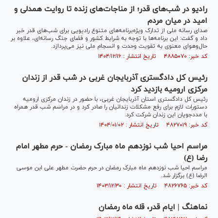
رادیو در شب‌های قدر؛ از مناجات‌های زنده تا روایت همدلی و
امید در میان مردم
صدای رسانه ملی از تدارک ویژه‌برنامه‌های متنوع رادیویی برای شب‌های قدر خبر
داد و گفت: این برنامه‌ها با توجه به شرایط کشور و فضای جنگ رسانه‌ای، علاوه بر
حال‌وهوای معنوی به تقویت وحدت و انسجام ملی نیز می‌پردازد.
کد خبر: ۴۸۸۵۰۷۰ تاریخ انتشار : ۱۴۰۴/۱۲/۱۶
رئیس کل دادگستری آذربایجان غربی در شب قدر از زندان
مرکزی ارومیه بازدید کرد
رئیس کل دادگستری استان آذربایجان غربی، با حضور در زندان مرکزی ارومیه
دستورات لازم برای رفع مشکلات زندانیان را صادر کرد و در مراسم شب قدر همراه
با مددجویان این زندان شرکت کرد.
کد خبر: ۴۸۲۷۰۱۹ تاریخ انتشار : ۱۴۰۴/۰۱/۰۲
مراسم احیا شب نوزدهم ماه مبارک رمضان - حرم مطهر امام
رضا (ع)
مراسم احیا شب نوزدهم ماه مبارک رمضان در حرم حضرت مطهر علی ابن موسی
الرضا (ع) برگزار شد.
کد خبر: ۴۸۲۶۷۶۵ تاریخ انتشار : ۱۴۰۳/۱۲/۳۰
نماهنگ | ایام قدر، قله ماه رمضان