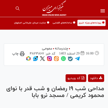
🟡 پرونده‌های ویژه خبری
🟡 سامانه‌های قضایی
🟡 جنایت میدان علیخانی اصفهان
چندرسانه
عمومی
16:00
29 اسفند 1403
کد خبر:
۴۸۲۴۸۶۷
چاپ
Play
دانلود
کد ویدیو
Video
مداحی شب ۱۹ رمضان و شب قدر با نوای
محمود کریمی / مسجد نرو بابا