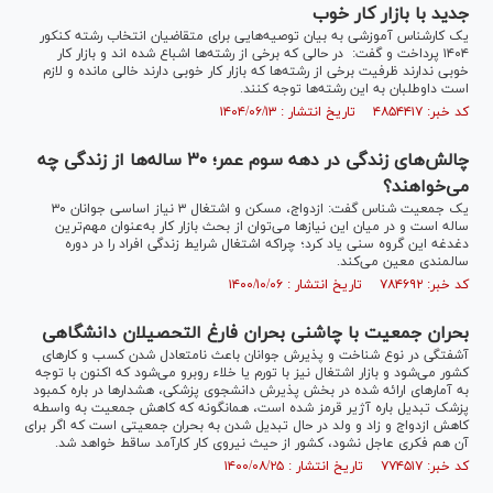
جدید با بازار کار خوب
یک کارشناس آموزشی به بیان توصیه‌هایی برای متقاضیان انتخاب رشته کنکور
۱۴۰۴ پرداخت و گفت: در حالی که برخی از رشته‌ها اشباع شده اند و بازار کار
خوبی ندارند ظرفیت برخی از رشته‌ها که بازار کار خوبی دارند خالی مانده و لازم
است داوطلبان به این رشته‌ها توجه کنند.
کد خبر: ۴۸۵۴۴۱۷ تاریخ انتشار : ۱۴۰۴/۰۶/۱۳
چالش‌های زندگی در دهه سوم عمر؛ ۳۰ ساله‌ها از زندگی چه
می‌خواهند؟
یک جمعیت شناس گفت: ازدواج، مسکن و اشتغال ۳ نیاز اساسی جوانان ۳۰
ساله است و در میان این نیاز‌ها می‌توان از بحث بازار کار به‌عنوان مهم‌ترین
دغدغه این گروه سنی یاد کرد؛ چرا‌که اشتغال شرایط زندگی افراد را در دوره
سالمندی معین می‌کند.
کد خبر: ۷۸۴۶۹۲ تاریخ انتشار : ۱۴۰۰/۱۰/۰۶
بحران جمعیت با چاشنی بحران فارغ التحصیلان دانشگاهی
آشفتگی در نوع شناخت و پذیرش جوانان باعث نامتعادل شدن کسب و کار‌های
کشور می‌شود و بازار اشتغال نیز با تورم یا خلاء روبرو می‌شود که اکنون با توجه
به آمار‌های ارائه شده در بخش پذیرش دانشجوی پزشکی، هشدار‌ها در باره کمبود
پزشک تبدیل باره آژیر قرمز شده است، همانگونه که کاهش جمعیت به واسطه
کاهش ازدواج و زاد و ولد در حال تبدیل شدن به بحران جمعیتی است که اگر برای
آن هم فکری عاجل نشود، کشور از حیث نیروی کار کارآمد ساقط خواهد شد.
کد خبر: ۷۷۴۵۱۷ تاریخ انتشار : ۱۴۰۰/۰۸/۲۵