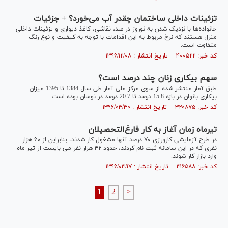
تزئینات داخلی ساختمان چقدر آب می‌خورد؟ + جزئیات
خانواده‌ها با نزدیک شدن به نوروز در صد، نقاشی، کاغذ دیواری و تزئینات داخلی
منزل هستند که نرخ مربوط به این اقدامات با توجه به کیفیت و نوع رنگ
متفاوت است.
کد خبر: ۴۰۰۵۲۲ تاریخ انتشار : ۱۳۹۶/۱۲/۰۸
سهم بیکاری زنان چند درصد است؟
طبق آمار منتشر شده از سوی مرکز ملی آمار طی سال 1384 تا 1395 میزان
بیکاری بانوان در بازه 15.8 درصد تا 20.7 درصد در نوسان بوده است.
کد خبر: ۳۲۰۸۷۵ تاریخ انتشار : ۱۳۹۶/۰۳/۳۰
تیرماه زمان آغاز به کار فارغ‌التحصیلان
در طرح آزمایشی کارورزی ۷۰ درصد آنها مشغول کار شدند، بنابراین از ۶۰ هزار
نفری که در این سامانه ثبت نام کردند، حدود ۴۲ هزار نفر می بایست از تیر ماه
وارد بازار کار شوند.
کد خبر: ۳۱۶۵۸۸ تاریخ انتشار : ۱۳۹۶/۰۳/۱۷
1
2
>