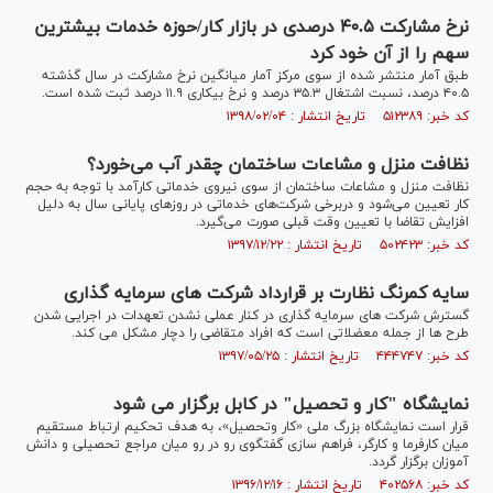
نرخ مشارکت ۴۰.۵ درصدی در بازار کار/حوزه خدمات بیشترین
سهم را از آن خود کرد
طبق آمار منتشر شده از سوی مرکز آمار میانگین نرخ مشارکت در سال گذشته
۴۰.۵ درصد، نسبت اشتغال ۳۵.۳ درصد و نرخ بیکاری ۱۱.۹ درصد ثبت شده است.
کد خبر: ۵۱۲۳۸۹ تاریخ انتشار : ۱۳۹۸/۰۲/۰۴
نظافت منزل و مشاعات ساختمان چقدر آب می‌خورد؟
نظافت منزل و مشاعات ساختمان از سوی نیروی خدماتی کارآمد با توجه به حجم
کار تعیین می‌شود و دربرخی شرکت‌های خدماتی در روز‌های پایانی سال به دلیل
افزایش تقاضا با تعیین وقت قبلی صورت می‌گیرد.
کد خبر: ۵۰۲۴۲۳ تاریخ انتشار : ۱۳۹۷/۱۲/۲۲
سایه کمرنگ نظارت بر قرارداد شرکت های سرمایه گذاری
گسترش شرکت های سرمایه گذاری در کنار عملی نشدن تعهدات در اجرایی شدن
طرح ها از جمله معضلاتی است که افراد متقاضی را دچار مشکل می کند.
کد خبر: ۴۴۴۷۴۷ تاریخ انتشار : ۱۳۹۷/۰۵/۲۵
نمايشگاه "کار و تحصيل" در کابل برگزار مى شود
قرار است نمايشگاه بزرگ ملی «کار وتحصيل»، به هدف تحکيم ارتباط مستقيم
ميان کارفرما و کارگر، فراهم سازی گفتگوی رو در رو ميان مراجع تحصيلی و دانش
آموزان برگزار گردد.
کد خبر: ۴۰۲۵۶۸ تاریخ انتشار : ۱۳۹۶/۱۲/۱۶