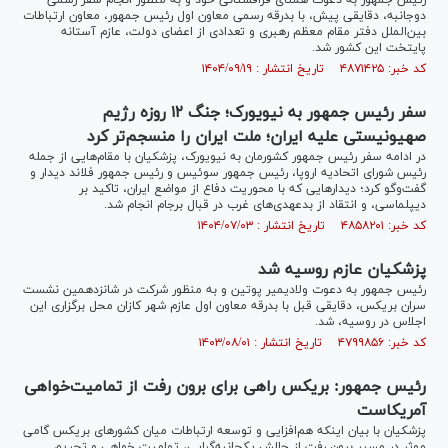
رئیس جمهور به دعوت همتای قزاقستانی خود و به منظور انجام سفر رسمی
دوجانبه، دقایقی پیش، با بدرقه رسمی معاون اول رئیس جمهور، معاون ارتباطات
بین‌الملل دفتر مقام معظم رهبری و تعدادی از اعضای دولت، عازم آستانه
پایتخت این کشور شد.
کد خبر: ۴۸۷۱۴۲۵ تاریخ انتشار : ۱۴۰۴/۰۹/۱۹
سفر رئیس جمهور به نیویورک؛ جنگ ۱۲ روزه رژیم
صهیونیستی علیه ایران؛ ملت ایران را منسجم‌تر کرد
در ادامه سفر رئیس جمهور کشورمان به نیویورک، پزشکیان با مقام‌هایی از جمله
رئیس شورای اتحادیه اروپا، رئیس جمهور سوئیس و رئیس جمهور فلاند دیدار و
گفت‌وگو کرد؛ دیدارهایی که با محوریت دفاع از مواضع ایران، تاکید بر
دیپلماسی، و انتقاد از بدعهدی‌های غرب در قبال برجام انجام شد.
کد خبر: ۴۸۵۸۲۰۱ تاریخ انتشار : ۱۴۰۴/۰۷/۰۳
پزشکیان عازم روسیه شد
رئیس جمهور به دعوت ولادیمیر پوتین و به منظور شرکت در شانزدهمین نشست
سران بریکس، دقایقی قبل با بدرقه معاون اول عازم شهر کازان محل برگزاری این
اجلاس در روسیه، شد.
کد خبر: ۴۷۹۹۸۵۶ تاریخ انتشار : ۱۴۰۳/۰۸/۰۱
رئیس جمهور: بریکس راهی برای برون رفت از تمامیت‌خواهی
آمریکاست
پزشکیان با بیان اینکه هم‌افزایی و توسعه ارتباطات میان کشور‌های بریکس گامی
موثر در مسیر برون رفت از چالش یکجانبه‌گرایی، تمامیت خواهی و تحریم