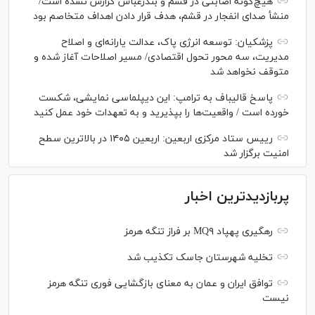
هیچ‌گونه اصابتی در قشم و بندرعباس گزارش نشده است/
منشأ صدای انفجار در قشم، هدف قرار دادن اهداف متخاصم بود
پزشکیان: توسعه انرژی پاک، عدالت یارانه‌ای و اصلاح
مدیریت، سه محور تحول اقتصادی/ مسیر اصلاحات آغاز شده و
متوقف نخواهد شد
پاسخ قالیباف به ترامپ: این دیپلماسی نمایشی، شکست
خورده است / واقعیت‌ها را بپذیرید و به تعهدات خود عمل کنید
رییس ستاد مرکزی اربعین: اربعین ۱۴۰۵ در بالاترین سطح
امنیت برگزار شد
پربازدیدترین اخبار
رهگیری پهپاد MQ۹ بر فراز تنگه هرمز
تخلیه شهرستان جاسک تکذیب شد
توافق ایران و عمان به معنای بازگشایی فوری تنگه هرمز
نیست