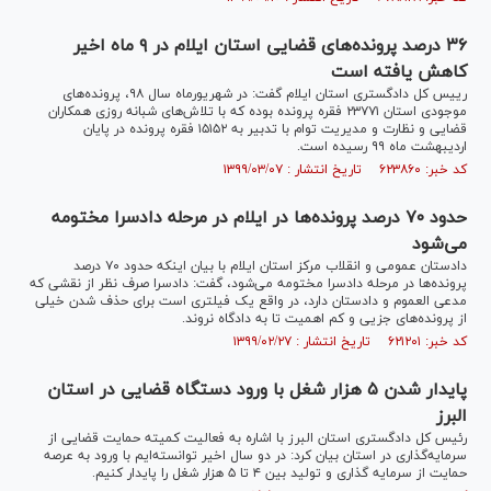
۳۶ درصد پرونده‌های قضایی استان ایلام در ۹ ماه اخیر
کاهش یافته است
رییس کل دادگستری استان ایلام گفت: در شهریورماه سال ۹۸، پرونده‌های
موجودی استان ۲۳۷۷۱ فقره پرونده بوده که با تلاش‌های شبانه روزی همکاران
قضایی و نظارت و مدیریت توام با تدبیر به ۱۵۱۵۲ فقره پرونده در پایان
اردیبهشت ماه ۹۹ رسیده است.
کد خبر: ۶۲۳۸۶۰ تاریخ انتشار : ۱۳۹۹/۰۳/۰۷
حدود ۷۰ درصد پرونده‌ها در ایلام در مرحله دادسرا مختومه
می‌شود
دادستان عمومی و انقلاب مرکز استان ایلام با بیان اینکه حدود ۷۰ درصد
پرونده‌ها در مرحله دادسرا مختومه می‌شود، گفت: دادسرا صرف نظر از نقشی که
مدعی العموم و دادستان دارد، در واقع یک فیلتری است برای حذف شدن خیلی
از پرونده‌های جزیی و کم اهمیت تا به دادگاه نروند.
کد خبر: ۶۲۱۲۰۱ تاریخ انتشار : ۱۳۹۹/۰۲/۲۷
پایدار شدن ۵ هزار شغل با ورود دستگاه قضایی در استان
البرز
رئیس کل دادگستری استان البرز با اشاره به فعالیت کمیته حمایت قضایی از
سرمایه‌گذاری در استان بیان کرد: در دو سال اخیر توانسته‌ایم با ورود به عرصه
حمایت از سرمایه گذاری و تولید بین ۴ تا ۵ هزار شغل را پایدار کنیم.