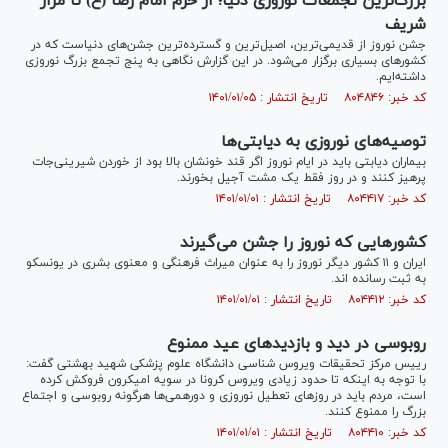
بزرگ‌ترین تجمعات نوروزی دنیا؛ از حرم امام رضا (ع) تا مزار
شریف
جشن نوروز از قدیمی‌ترین، اصیل‌ترین و گسترده‌ترین جشن‌های دنیاست که در
کشورهای بسیاری برگزار می‌شود. در این گزارش نگاهی به پنج تجمع بزرگ نوروزی
داشته‌ایم.
کد خبر: ۸۰۴۸۴۶ تاریخ انتشار : ۱۴۰۱/۰۱/۰۵
توصیه‌های نوروزی به دیابتی‌ها
بیماران دیابتی باید در ایام نوروز اگر قند خونشان بالا بود از خوردن شیرینی‌جات
پرهیز کنند و در روز فقط یک مشت آجیل بخورند.
کد خبر: ۸۰۴۴۱۷ تاریخ انتشار : ۱۴۰۱/۰۱/۰۱
کشور‌هایی که نوروز را جشن می‌گیرند
ایران و ۱۱ کشور دیگر نوروز را به عنوان میراث فرهنگی و معنوی بشری در یونسکو
به ثبت رسانده اند.
کد خبر: ۸۰۴۴۱۲ تاریخ انتشار : ۱۴۰۱/۰۱/۰۱
روبوسی در دید و بازدید‌های عید ممنوع
رییس مرکز تحقیقات ویروس شناسی دانشگاه علوم پزشکی شهید بهشتی گفت:
با توجه به اینکه تا حدود زیادی ویروس کرونا در سویه امیکرون فروکش کرده
است، مردم باید در روز‌های تعطیل نوروزی و دورهمی‌ها هرگونه روبوسی و اجتماع
بزرگ را ممنوع کنند.
کد خبر: ۸۰۴۴۱۰ تاریخ انتشار : ۱۴۰۱/۰۱/۰۱