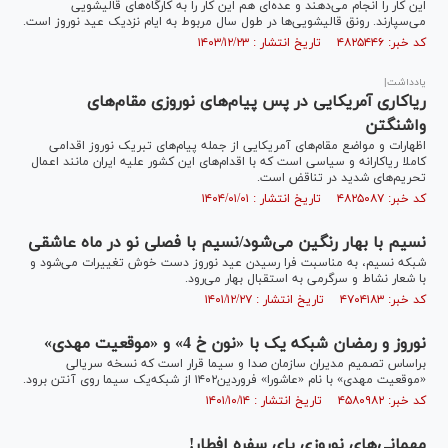
این کار را انجام می‌دهند و عده‌ای هم این کار را به کارگاه‌های قالیشویی
می‌سپارند. رونق قالیشویی‌ها در طول سال مربوط به ایام نزدیک عید نوروز است.
کد خبر: ۴۸۲۵۴۴۶ تاریخ انتشار : ۱۴۰۳/۱۲/۲۳
یادداشت|
ریاکاری آمریکایی در پس پیام‌های نوروزی مقام‌های
واشنگتن
اظهارات و مواضع مقام‌های آمریکایی از جمله پیام‌های تبریک نوروز اقدامی
کاملا ریاکارانه و سیاسی است که با اقدام‌های این کشور علیه ایران مانند اعمال
تحریم‌های شدید در تناقض است.
کد خبر: ۴۸۲۵۰۸۷ تاریخ انتشار : ۱۴۰۴/۰۱/۰۱
نسیم با بهار رنگین می‌شود/نسیم با فصلی نو در ماه عاشقی
شبکه نسیم، به مناسبت فرا رسیدن عید نوروز دست خوش تغییرات می‌شود و
با شعار نشاط و سرگرمی به استقبال بهار می‌رود.
کد خبر: ۴۷۰۴۱۸۳ تاریخ انتشار : ۱۴۰۱/۱۲/۲۷
نوروز و رمضان شبکه یک با «نون خ 4» و «موقعیت مهدی»
براساس تصمیم مدیران سازمان صدا و سیما قرار است که نسخه سریالی
«موقعیت مهدی» با نام «عاشورا» فروردین۱۴۰۲ از شبکه‌یک سیما روی آنتن برود.
کد خبر: ۴۵۸۰۹۸۲ تاریخ انتشار : ۱۴۰۱/۱۰/۱۴
مهمانی‌های نوروزی پای سفره افطار!