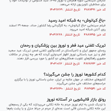
سازمان سینمایی سوره همزمان با نوروز ۱۴۰۵، سبد متنوعی از تولیدات خود را
برای مخاطبان تلویزیون ارائه می‌دهد.
کد خبر: ۴۸۸۷۴۶۱ تاریخ انتشار : ۱۴۰۴/۱۲/۲۹
«باغ کیانوش» به شبکه امید رسید
فیلم سینمایی «باغ کیانوش»، به کارگردانی رضا کشاورز حداد، جمعه ۲۹ اسفند
روی آنتن شبکه امید می‌رود.
کد خبر: ۴۸۸۷۳۱۵ تاریخ انتشار : ۱۴۰۴/۱۲/۲۸
تبریک تلفنی عید فطر و نوروز بین پزشکیان و رحمان
روسای جمهور ایران و تاجیکستان در گفت‌وگوی تلفنی ضمن تبریک عید سعید
فطر و نیز عید باستانی نوروز اظهار امیدواری کردند که هر چه زودتر در ملاقات
حضوری راهکار‌های تقویت همکاری‌های دو کشور را مورد بررسی قرار دهند.
کد خبر: ۴۸۲۸۲۲۳ تاریخ انتشار : ۱۴۰۴/۰۱/۱۲
کدام کشور‌ها نوروز را جشن می‌گیرند؟
کشور‌های مختلف در جهان علاوه بر ایران، جشن باستانی نوروز را با برگزاری
مراسم‌های مختلف ملی جشن می‌گیرند.
کد خبر: ۴۸۲۶۵۴۱ تاریخ انتشار : ۱۴۰۳/۱۲/۳۰
رونق بازار قالیشویی در آستانه نوروز
با نزدیک شدن به ایام نوروز مردم به خانه تکانی می‌پردازند که یکی از رسم‌های
این خانه تکانی شستن قالی است عده‌ای از مردم در حیاط منزل و یا پشت بام‌ها