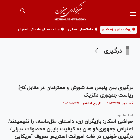
🟡 پرونده‌های ویژه خبری
🟡 سامانه‌های قضایی
🟡 جنایت میدان علیخانی اصفهان
درگیری
درگیری‌ بین پلیس ضد شورش و معترضان در مقابل کاخ
ریاست جمهوری مکزیک
کد خبر: ۴۸۶۷۲۵۱ تاریخ انتشار : ۱۴۰۴/۰۸/۲۵
اخبار هالیوود
حواشی اسکار: بازیگران زن، داستان «تل‌ماسه» را نفهمیدند/
اعتراض جمهوری‌خواهان به کیفیت پایین محصولات دیزنی/
درگیری خونین در خانه امورانت استریمر معروف آمریکایی