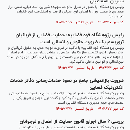
شیرین اسماعیلی
رئیس پژوهشگاه، با حضور در منزل خانواده شهیده شیرین اسماعیلی، ضمن ابراز
همدردی با همسر وی، با اهدای لوح سپاس از صبر و استقامت این خانواده
تجلیل کرد.
کد خبر: ۴۹۰۵۳۴۷ تاریخ انتشار : ۱۴۰۵/۰۴/۰۷
رئیس پژوهشگاه قوه قضاییه: حمایت قضایی از قربانیان
تروریسم یک ضرورت حقوقی و انسانی است
رئیس پژوهشگاه قوه قضاییه با تأکید بر ضرورت توجه جدی به حقوق قربانیان و
خانواده‌های آنان، تقویت سازوکار‌های حقوقی و قضایی برای حمایت از این افراد را
از الزامات مهم نظام عدالت کیفری دانست و بر لزوم رفع خلأ‌های موجود در اسناد
بین‌المللی و قوانین داخلی تأکید کرد.
کد خبر: ۴۹۰۴۱۳۳ تاریخ انتشار : ۱۴۰۵/۰۳/۳۱
ضرورت بازاندیشی جامع در نحوه خدمات‌رسانی دفاتر خدمات
الکترونیک قضایی
رئیس پژوهشگاه قوه قضاییه بر ضرورت بازاندیشی جامع در نحوه خدمات‌رسانی
دفاتر خدمات الکترونیک قضایی تأکید کرد و گفت: این موضوع امروز یکی از
دغدغه‌های مهم مدیران دستگاه قضایی است
کد خبر: ۴۹۰۳۸۷۷ تاریخ انتشار : ۱۴۰۵/۰۳/۳۰
بررسی ۶ سال اجرای قانون حمایت از اطفال و نوجوانان
رئیس پژوهشگاه قوه قضاییه، در نشست تخصصی «ارزیابی دستاوردها و