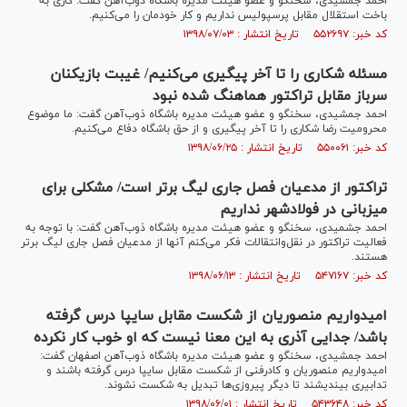
احمد جمشیدی، سخنگو و عضو هیئت مدیره باشگاه ذوب‌آهن گفت: کاری به
باخت استقلال مقابل پرسپولیس نداریم و کار خودمان را می‌کنیم.
کد خبر: ۵۵۲۶۹۷ تاریخ انتشار : ۱۳۹۸/۰۷/۰۳
مسئله شکاری را تا آخر پیگیری می‌کنیم/ غیبت بازیکنان
سرباز مقابل تراکتور هماهنگ شده نبود
احمد جمشیدی، سخنگو و عضو هیئت مدیره باشگاه ذوب‌آهن گفت: ما موضوع
محرومیت رضا شکاری را تا آخر پیگیری و از حق باشگاه دفاع می‌کنیم.
کد خبر: ۵۵۰۰۶۱ تاریخ انتشار : ۱۳۹۸/۰۶/۲۵
تراکتور از مدعیان فصل جاری لیگ برتر است/ مشکلی برای
میزبانی در فولادشهر نداریم
احمد جشمیدی، سخنگو و عضو هیئت مدیره باشگاه ذوب‌آهن گفت: با توجه به
فعالیت تراکتور در نقل‌وانتقالات فکر می‌کنم آنها از مدعیان فصل جاری لیگ برتر
هستند.
کد خبر: ۵۴۷۱۶۷ تاریخ انتشار : ۱۳۹۸/۰۶/۱۳
امیدواریم منصوریان از شکست مقابل سایپا درس گرفته
باشد/ جدایی آذری به این معنا نیست که او خوب کار نکرده
احمد جمشیدی، سخنگو و عضو هیئت مدیره باشگاه ذوب‌آهن اصفهان گفت:
امیدواریم منصوریان و کادرفنی از شکست مقابل سایپا درس گرفته باشند و
تدابیری بیندیشند تا دیگر پیروزی‌ها تبدیل به شکست نشوند.
کد خبر: ۵۴۳۶۴۸ تاریخ انتشار : ۱۳۹۸/۰۶/۰۱