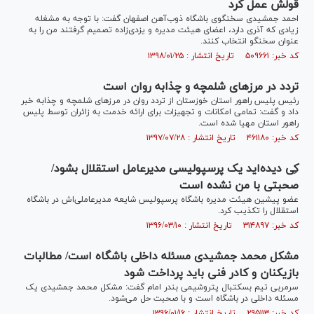
قولش عمل کرد
احمد جمشیدی سخنگوی باشگاه ذوب‌آهن اصفهان گفت: با توجه به مشغله
زیادی که آذری دارد، اعضای هیئت مدیره و یزدی‌زاده تصمیم گرفتند من را به
عنوان سخنگو انتخاب کنند.
کد خبر: ۵۰۹۶۶۱ تاریخ انتشار : ۱۳۹۸/۰۱/۲۵
تردد در مرز‌های شلمچه و چذابه روان است
رئیس پلیس راهور استان خوزستان از تردد روان در مرز‌های شلمچه و چذابه خبر
داد و گفت: تمامی امکانات و تجهیزات برای ارائه خدمت به زائران توسط پلیس
راهور استان مهیا شده است.
کد خبر: ۴۶۱۱۸۰ تاریخ انتشار : ۱۳۹۷/۰۷/۲۸
کِی دیده‌اید یک پرسپولیسی مدیرعامل استقلال بشود/
صحبتی با من نشده است
عضو پیشین هیئت مدیره باشگاه پرسپولیس شایعه مدیرعاملی‌اش در باشگاه
استقلال را تکذیب کرد.
کد خبر: ۳۱۴۸۹۷ تاریخ انتشار : ۱۳۹۶/۰۳/۱۰
مشکل محمد جمشیدی مسئله داخلی باشگاه است/ مطالبات
بازیکنان و کادر فنی باید پرداخت شود
سرمربی تیم بسکتبال پتروشیمی بندر امام گفت: مشکل محمد جمشیدی یک
مسئله داخلی در باشگاه است و با صحبت حل می‌شود.
کد خبر: ۲۹۵۱۱۳ تاریخ انتشار : ۱۳۹۶/۰۱/۱۶