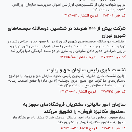
در پی شهادت یکی از تکنسین‌های اورژانس اهواز، سرپرست سازمان اورژانس
کشور، پیامی صادر کرد.
کد خبر: ۴۸۲۱۰۹ تاریخ انتشار : ۱۳۹۷/۱۰/۱۴
شرکت بیش از ۷۰۰ هنرمند در ششمین دوسالانه مجسمه‌های
شهری تهران
اختتامیه دو سالانه مجسمه‌های شهری تهران ۵ دی با حضور پیروز حناچی شهردار
تهران، محمد سالاری و احمد مسجد جامعی اعضای شورای اسلامی شهر تهران و
برزین ضرغامی مدیر عامل سازمان زیباسازی در موسسه فرهنگی صبا برگزار شد.
کد خبر: ۴۷۹۴۳۶ تاریخ انتشار : ۱۳۹۷/۱۰/۰۵
نشست خبری رئیس سازمان حج و زیارت
اولین نشست خبری علیرضا رشیدیان رئیس جدید سازمان حج و زیارت با موضوع
دستاورد‌های مذاکرات حج، صبح امروز دوشنبه (۳ دی ماه) با حضور اصحاب رسانه
در سالن جلسات سازمان حج و زیارت برگزار شد.
کد خبر: ۴۷۸۷۴۵ تاریخ انتشار : ۱۳۹۷/۱۰/۰۳
سازمان امور مالیاتی، مشتریان فروشگاه‌های مجهز به
«صندوق مکانیزه فروش» را تشویق می‌کند
طبق مصوبه مجلس سازمان امور مالیاتی موظف شد تا مشتریان فروشگاه‌های
مجهز به صندوق مکانیزه فروش را تشویق کند.
کد خبر: ۴۷۸۲۹۹ تاریخ انتشار : ۱۳۹۷/۱۰/۰۲