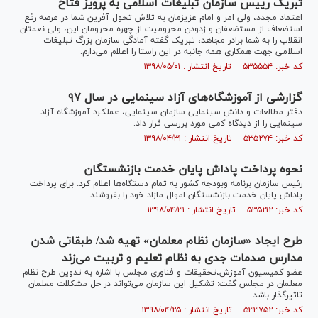
تبریک رییس سازمان تبلیغات اسلامی به پرویز فتاح
اعتماد مجدد، ولی امر و امام عزیزمان به تلاش تحول آفرین شما در عرصه رفع
استضعاف از مستضعفان و زدودن محرومیت از چهره محرومان این، ولی نعمتان
انقلاب را به شما برادر مجاهد، تبریک گفته آمادگی سازمان بزرگ تبلیغات
اسلامی جهت همکاری همه جانبه در این راستا را اعلام می‌دارم.
کد خبر: ۵۳۵۵۵۴ تاریخ انتشار : ۱۳۹۸/۰۵/۰۱
گزارشی از آﻣﻮزﺷﮕﺎهﻫﺎی آزاد سینمایی در سال ۹۷
دﻓﺘﺮ ﻣﻄﺎﻟﻌﺎت و داﻧﺶ ﺳﻴﻨﻤﺎیی سازمان سینمایی، ﻋﻤﻠﻜـﺮد آﻣﻮزﺷﮕﺎه آزاد
سینمایی را از دﻳﺪﮔﺎه ﻛمی مورد بررسی قرار داد.
کد خبر: ۵۳۵۲۷۴ تاریخ انتشار : ۱۳۹۸/۰۴/۳۱
نحوه پرداخت پاداش پایان خدمت بازنشستگان
رئیس سازمان برنامه وبودجه کشور به تمام دستگاه‌ها اعلام کرد: برای پرداخت
پاداش پایان خدمت بازنشستگان اموال مازاد خود را بفروشند.
کد خبر: ۵۳۵۲۱۲ تاریخ انتشار : ۱۳۹۸/۰۴/۳۱
طرح ایجاد «سازمان نظام معلمان» تهیه شد/ طبقاتی شدن
مدارس صدمات جدی به نظام تعلیم و تربیت می‌زند
عضو کمیسیون آموزش،تحقیقات و فناوری مجلس با اشاره به تدوین طرح نظام
معلمان در مجلس گفت: تشکیل این سازمان می‌تواند در حل مشکلات معلمان
تاثیرگذار باشد.
کد خبر: ۵۳۳۷۵۲ تاریخ انتشار : ۱۳۹۸/۰۴/۲۵