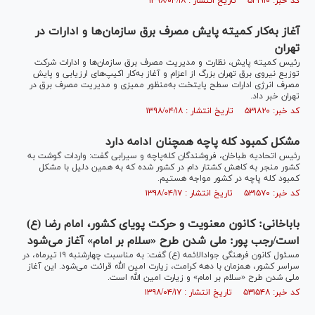
کد خبر: ۵۳۱۹۱۰ تاریخ انتشار : ۱۳۹۸/۰۴/۱۸
آغاز به‌کار کمیته پایش مصرف برق سازمان‌ها و ادارات در
تهران
رئیس کمیته پایش، نظارت و مدیریت مصرف برق سازمان‌ها و ادارات شرکت
توزیع نیروی برق تهران بزرگ از اعزام و آغاز به‌کار اکیپ‌های ارزیابی و پایش
مصرف انرژی ادارات سطح پایتخت به‌منظور ممیزی و مدیریت مصرف برق در
تهران خبر داد.
کد خبر: ۵۳۱۸۲۰ تاریخ انتشار : ۱۳۹۸/۰۴/۱۸
مشکل کمبود کله پاچه همچنان ادامه دارد
رئیس اتحادیه طباخان، فروشندگان کله‌پاچه و سیرابی گفت: واردات گوشت به
کشور منجر به کاهش کشتار دام در کشور شده که به همین دلیل با مشکل
کمبود کله پاچه در کشور مواجه هستیم.
کد خبر: ۵۳۱۵۷۰ تاریخ انتشار : ۱۳۹۸/۰۴/۱۷
باباخانی: کانون معنویت و حرکت پویای کشور، امام رضا (ع)
است/رجب پور: ملی شدن طرح «سلام بر امام» آغاز می‌شود
مسئول کانون فرهنگی جوادالائمه (ع) گفت: به مناسبت چهارشنبه ۱۹ تیرماه، در
سراسر کشور، همزمان با دهه کرامت، زیارت امین الله قرائت می‌شود. این آغاز
ملی شدن طرح «سلام بر امام» و زیارت امین الله است.
کد خبر: ۵۳۱۵۴۸ تاریخ انتشار : ۱۳۹۸/۰۴/۱۷