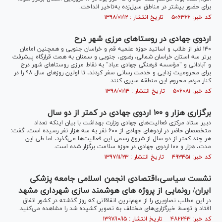
برای حضور بیشتر در مناطق سیل‌زده به‌تاخیر انداخت.
کد خبر: ۵۰۶۳۶۶ تاریخ انتشار : ۱۳۹۸/۰۱/۱۲
اردوی جهادی در روستا‌های مرزی شهر درح
۱۴۰ نفر از طلاب و اساتید حوزه علمیه قم و خراسان جنوبی و همچنین امامان
برتر سه استان خراسان شمالی، رضوی، جنوبی و سمنان به همت قرارگاه پیشرفت
و آبادانی و "مؤسسه فرهنگی جهادی عباد" به نقاط مرزی روستا‌های شهر درح
برای محرومیت زدایی و خدمت رسانی سفر کردند، تا اولین روز‌های سال ۹۸ را در
کنار مردم محروم این منطقه سپری کنند.
کد خبر: ۵۰۶۰۸۱ تاریخ انتشار : ۱۳۹۸/۰۱/۱۴
برگزاری هزار و ۱۰۰ اردوی جهادی در کمتر از دو سال
دبیر ستاد مرکزی فعالیت‌های جهادی وزارت بهداشت با بیان اینکه تعداد
متخصصان حاضر در اردو‌های جهادی از ۶۰۰ نفر به سه هزار نفر رسیده است، گفت:
هر چند کمتر از دو سال از شروع رسمی این فعالیت‌ها می‌گذرد، اما طی این
مدت، هزار و ۱۰۰ اردوی جهادی در حوزه سلامت برگزار شده است.
کد خبر: ۴۹۳۴۵۱ تاریخ انتشار : ۱۳۹۷/۱۱/۲۳
نشست سیاسی،اقتصادی انجمن اسلامی جامعه پزشکی
ایران/ رونمایی از پروژه های هوشمند سازی شهرداری مشهد
در این مطلب تصاویری را از مهم‌ترین اتفاقاتی که روز گذشته در کشور اتفاق
افتاد و توسط خبرگزاری‌های مختلف به تصویر کشیده شد را مشاهده می‌کنید.
کد خبر: ۴۸۲۲۴۳ تاریخ انتشار : ۱۳۹۷/۱۰/۱۵