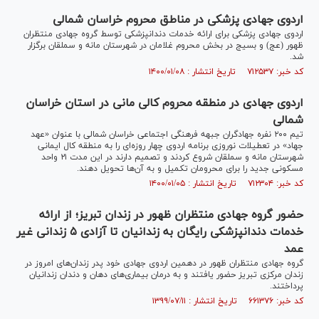
اردوی جهادی پزشکی در مناطق محروم خراسان شمالی
اردوی جهادی پزشکی برای ارائه خدمات دندانپزشکی توسط گروه جهادی منتظران
ظهور (عج) و بسیج در بخش محروم غلامان در شهرستان مانه و سملقان برگزار
شد.
کد خبر: ۷۱۲۵۳۷ تاریخ انتشار : ۱۴۰۰/۰۱/۰۸
اردوی جهادی در منطقه محروم کالی مانی در استان خراسان
شمالی‎
تیم ۲۰۰ نفره جهادگران جبهه فرهنگی اجتماعی خراسان شمالی با عنوان «عهد
جهاد» در تعطیلات نوروزی برنامه اردوی چهار روزه‌ای را به منطقه کال ایمانی
شهرستان مانه و سملقان شروع کردند و تصمیم دارند در این مدت ۲۱ واحد
مسکونی جدید را برای محرومان تکمیل و به آن‌ها تحویل دهند.
کد خبر: ۷۱۲۳۰۴ تاریخ انتشار : ۱۴۰۰/۰۱/۰۵
حضور گروه جهادی منتظران ظهور در زندان تبریز؛ از ارائه
خدمات دندانپزشکی رایگان به زندانیان تا آزادی ۵ زندانی غیر
عمد
گروه جهادی منتظران ظهور در دهمین اردوی جهادی خود پدر زندان‌های امروز در
زندان مرکزی تبریز حضور یافتند و به درمان بیماری‌های دهان و دندان زندانیان
پرداختند.
کد خبر: ۶۶۱۳۷۶ تاریخ انتشار : ۱۳۹۹/۰۷/۱۱