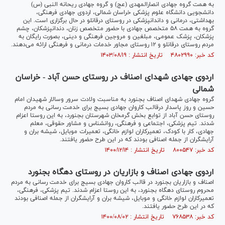
به همت گروه جهادی انصارالمهدی (عج) و گروه جهادی ریحانه النبی (س)
دانشجویی دانشگاه علوم پزشکی خراسان شمالی، اردوی جهادی فرهنگی،
بهداشتی، درمانی و داندانپزشکی در روستای درقانلو در حال برگزاری است. این
گروه به همت ۵۸ متخصص جهادی با حضور متخصص زنان، دندانپزشکان، چشم
پزشکان، پزشک عمومی، مبلغین و مروجین فرهنگی و دینی، بصورت رایگان به
مردم روستای درقانلو و ۱۲ روستای مجاور خدمات درمانی و فرهنگی ارائه می‌دهند.
کد خبر: ۴۸۰۲۹۹۰ تاریخ انتشار : ۱۴۰۳/۰۸/۱۹
اردوی جهادی شهدای اصناف در روستای حسن آباد - خراسان
شمالی‎‎
گروه جهادی شهدای اصناف بجنورد به مناسبت ولادت سرور وسالار شهیدان امام
حسین و روز پاسدار درقالب کاروان جهادی بسیج برای خدمت رسانی به مردم
روستای حسن آباد از توابع بخش گرمخان شهرستان بجنورد، به این روستا اعزام
شدند. تیم پزشکی، اجتماعی و فرهنگی، روانشناس و مشاور حقوقی، معلم
جهادی، کار با کودک، تعمیرکاران لوازم خانگی، تعمیرات موبایل، شیشه بران و
آرایشگران از جمله اصنافی بودند که در این طرح حضور یافتند.
کد خبر: ۸۰۰۵۴۷ تاریخ انتشار : ۱۴۰۰/۱۲/۱۴
اردوی جهادی اصناف و بازاریان در روستای دهگاه بجنورد
اصناف و بازاریان بجنورد در قالب کاروان جهادی بسیج برای خدمت رسانی به مردم
محروم روستای دهگاه بجنورد، به این روستا اعزام شدند. تیم پزشکی، فرهنگی،
تعمیرکاران لوازم خانگی و موبایل، شیشه بران و آرایشگران از جمله اصنافی بودند
که در این طرح حضور یافتند.
کد خبر: ۷۶۸۵۳۸ تاریخ انتشار : ۱۴۰۰/۰۸/۰۲