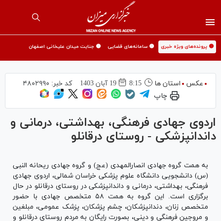
🟡 پرونده‌های ویژه خبری
🟡 سامانه‌های قضایی
🟡 جنایت میدان علیخانی اصفهان
عکس
استان ها
8:15
19 آبان 1403
کد خبر:
۴۸۰۲۹۹۰
چاپ
اردوی جهادی فرهنگی، بهداشتی، درمانی و
داندانپزشکی - روستای درقانلو
به همت گروه جهادی انصارالمهدی (عج) و گروه جهادی ریحانه النبی
(س) دانشجویی دانشگاه علوم پزشکی خراسان شمالی، اردوی جهادی
فرهنگی، بهداشتی، درمانی و داندانپزشکی در روستای درقانلو در حال
برگزاری است. این گروه به همت ۵۸ متخصص جهادی با حضور
متخصص زنان، دندانپزشکان، چشم پزشکان، پزشک عمومی، مبلغین
و مروجین فرهنگی و دینی، بصورت رایگان به مردم روستای درقانلو و