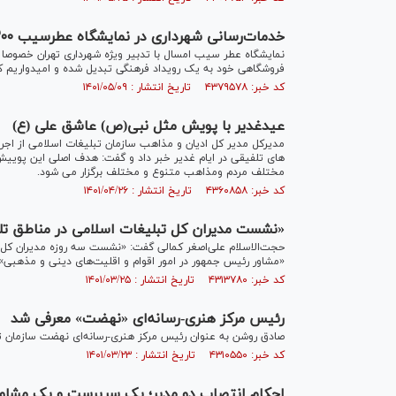
خدمات‌رسانی شهرداری در نمایشگاه عطرسیب ۳۰۰ درصد بیشتر از سال گذشته است
نمایشگاه عطر سیب امسال با تدبیر ویژه شهرداری تهران خصوصا 
فروشگاهی خود به یک رویداد فرهنگی تبدیل شده و امیدواریم که 
کد خبر: ۴۳۷۹۵۷۸ تاریخ انتشار : ۱۴۰۱/۰۵/۰۹
عیدغدیر با پویش مثل نبی(ص) عاشق علی (ع)
مدیرکل مدیر کل ادیان و مذاهب سازمان تبلیغات اسلامی از اج
های تلفیقی در ایام غدیر خبر داد و گفت: هدف اصلی این پوییش
مختلف مردم ومذاهب متنوع و مختلف برگزار می شود.
کد خبر: ۴۳۶۰۸۵۸ تاریخ انتشار : ۱۴۰۱/۰۴/۲۶
«نشست مدیران کل تبلیغات اسلامی در مناطق تلف
حجت‌الاسلام علی‌اصغر کمالی گفت: «نشست سه روزه مدیران کل 
«مشاور رئیس جمهور در امور اقوام و اقلیت‌های دینی و مذهبی»- 
کد خبر: ۴۳۱۳۷۸۰ تاریخ انتشار : ۱۴۰۱/۰۳/۲۵
رئیس مرکز هنری-رسانه‌ای «نهضت» معرفی شد
صادق روشن به عنوان رئیس مرکز هنری-رسانه‌ای نهضت سازمان 
کد خبر: ۴۳۱۰۵۵۰ تاریخ انتشار : ۱۴۰۱/۰۳/۲۳
احکام انتصاب دو مدیر؛ یک سرپرست و یک مشاور