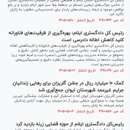
رئیس کل دادگستری استان ایلام با همراهی جمعی از معاونان دادگستری استان،
از تمامی موکب‌های اربعین مستقر در منطقه چقا سبز شهر ایلام بازدید و بر رفع
نواقص موجود و ایجاد زیرساخت‌های پایدار برای خدمت‌رسانی مطلوب به زائران
تأکید کرد.
کد خبر: ۴۹۱۰۹۳۳ تاریخ انتشار : ۱۴۰۵/۰۵/۱۰
رئیس کل دادگستری ایلام: بهره‌گیری از ظرفیت‌های فناورانه
کلید کاهش اطاله دادرسی است
رئیس کل دادگستری ایلام بهره‌گیری از ظرفیت‌های فناورانه را کلیدکاهش اطاله
دادرسی برشمرد و گفت: تمامی اقدامات قضایی باید به‌طور کامل، دقیق و
به‌موقع در سامانه مدیریت پرونده‌های قضایی (سمپ) ثبت و ضبط شود، زیرا
شفافیت داده‌ها در سامانه سمپ، بسترساز نظارت دقیق و تصمیم‌گیری‌های
مدیریتی صحیح است.
کد خبر: ۴۹۱۰۸۹۱ تاریخ انتشار : ۱۴۰۵/۰۵/۰۹
کمک ۱۰ میلیارد ریال در جشن گلریزان برای رهایی زندانیان
جرایم غیرعمد شهرستان ایوان جمع‌آوری شد
جشن گلریزان شهرستان ایوان که با استقبال گرم و مشارکت چشمگیر خیرین
همراه بود، با جمع‌آوری مبلغی بیش از ده میلیارد ریال جهت آزادی زندانیان
جرایم غیرعمد به پایان رسید.
کد خبر: ۴۹۱۰۸۵۷ تاریخ انتشار : ۱۴۰۵/۰۵/۰۹
رئیس‌کل دادگستری ایلام از حوزه قضایی زرنه بازدید کرد