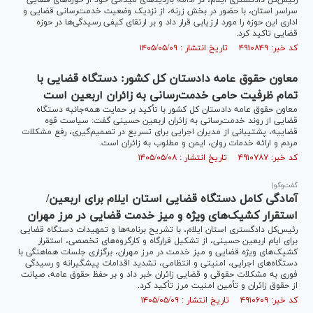
رئیس‌کل دادگستری ایلام، در ادامه بازدید‌های میدانی خود از حوزه‌های قضایی
سراسر استان، با حضور در بخش زرنه، از نزدیک وضعیت خدمت‌رسانی قضایی و
اداری این حوزه را مورد ارزیابی قرار داد و بر ارتقای کیفی رسیدگی‌ها در حوزه
قضایی تاکید کرد.
کد خبر: ۴۹۱۰۸۴۹ تاریخ انتشار : ۱۴۰۵/۰۵/۰۹
معاون حقوق عامه دادستان کل کشور: دستگاه قضایی با
تمام ظرفیت حامی خدمت‌رسانی به زائران اربعین است
معاون حقوق عامه دادستان کل کشور با تأکید بر حمایت همه‌جانبه دستگاه
قضایی از روند خدمت‌رسانی به زائران اربعین حسینی گفت: سیاست قوه
قضاییه، پشتیبانی از مدیران اجرایی برای تسریع در تصمیم‌گیری، رفع مشکلات
مردم و ارائه خدمات روان، ایمن و مطلوب به زائران است.
کد خبر: ۴۹۱۰۷۸۷ تاریخ انتشار : ۱۴۰۵/۰۵/۰۸
گفت‌و‌گو|
آمادگی کامل دستگاه قضایی استان ایلام برای اربعین/
استقرار کشیک‌های ویژه و میز خدمت قضایی در مرز مهران
رئیس‌کل دادگستری استان ایلام، با تشریح برنامه‌ها و تمهیدات دستگاه قضایی
برای ایام اربعین حسینی، از تشکیل قرارگاه و کارگروه‌های تخصصی، استقرار
کشیک‌های ویژه قضایی و میز خدمت در مرز مهران، برگزاری جلسات هماهنگی با
دستگاه‌های اجرایی، امنیتی و انتظامی، تشدید اقدامات پیشگیرانه و رسیدگی
فوری به مشکلات حقوقی و قضایی زائران خبر داد و بر حفظ حقوق عامه، صیانت
از حقوق زائران و تأمین امنیت مرز تأکید کرد.
کد خبر: ۴۹۱۰۶۰۹ تاریخ انتشار : ۱۴۰۵/۰۵/۰۹