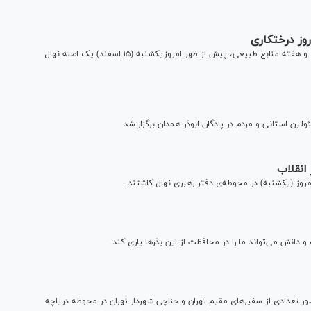
وز درختکاری
حجت‌الاسلام‌والمسلمین محسنی اژه‌ای به مناسبت روز درختکاری و هفته منابع طبیعی، پیش از ظهر امروزیکشنبه (۱۵ اسفند) یک اصله نهال
انقلاب
مروز (یکشنبه) در محوطه‌ی دفتر رهبری نهال کاشتند.
انش می‌تواند ما را در محافظت از این بذر‌ها یاری کند.
 و دوستی روز دوشنبه (۱۸ اسفند) با حضور تعدادی از سفیر‌های مقیم تهران و حناچی شهردار تهران در محوطه دریاچه