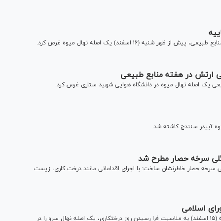
ییه
شنبه (۱۶ اسفند) یک اصله نهال میوه غرص کرد.
ارتش در هفته منابع طبیعی
ی یک اصله نهال میوه در دانشگاه هوایی شهید ستاری غرس کرد.
ه آبیدر سنندج كاشته شد.
له نهال در بوستان جنگلی سرخه حصار خاطرنشان ساخت: با اجرای اقداماتی مانند درخت کاری، زیست
ای اسلامی
علی لاریجانی، رئیس مجلس شورای اسلامی صبح امروز چهارشنبه (۱۵ اسفند) به مناسبت فرا رسیدن روز درختکاری، یک اصله نهال سرو را در