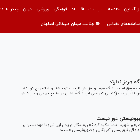
ل آنلاین
جامعه
سیاست
اقتصاد
فرهنگی
ورزشی
جهان
چندرسانه‌ا
سامانه‌های قضایی
🟡 جنایت میدان علیخانی اصفهان
ه هرمز ندارند
ریت موفق امنیت تنگه هرمز و افزایش ظرفیت تردد شناورها، تصریح کرد که
کا در روند بازگشایی تدریجی این تنگه، اخلال در منافع جهانی و با واکنش
صهیونیستی دور نیست
هبر شهید امت، تأکید کرد که رزمندگان دریادل این نیرو با عهد بستن بر
 از عاملان تروریستی آمریکایی و صهیونیستی هستند.