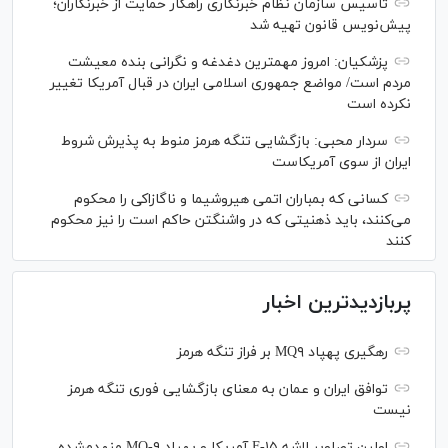
تاسیس سازمان نظام خبرنگاری راهکار حمایت از خبرنگاران؛
پیش‌نویس قانون تهیه شد
پزشکیان: امروز مهمترین دغدغه و نگرانی بنده معیشت
مردم است/ مواضع جمهوری اسلامی ایران در قبال آمریکا تغییر
نکرده است
سردار محبی: بازگشایی تنگه هرمز منوط به پذیرش شروط
ایران از سوی آمریکاست
کسانی که بمباران اتمی هیروشیما و ناگازاکی را محکوم
می‌کنند، باید ذهنیتی که در واشنگتن حاکم است را نیز محکوم
کنند
پربازدیدترین اخبار
رهگیری پهپاد MQ۹ بر فراز تنگه هرمز
توافق ایران و عمان به معنای بازگشایی فوری تنگه هرمز
نیست
اولین تصاویر لاشه F-۱۵ آمریکا و پهپاد MQ-۹ منهدم‌شده