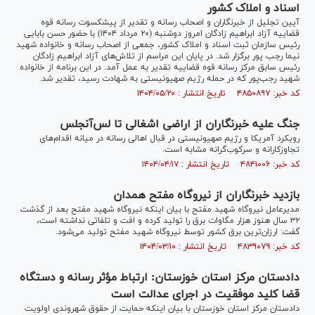
اسناد و املاک کشور
آیین تجلیل از خبرنگاران و اصحاب رسانه و تقدیر از پیشکسوت رسانه قوه
قضاییه آزاد ابراهیم زادگان امروز دوشنبه (۲۰ مرداد ۱۴۰۴) با حضور حسن بابایی
رئیس سازمان ثبت اسناد و املاک کشور، جمعی از اصحاب رسانه و خانواده شهید
نیما رجب پور برگزار شد. در پایان این مراسم از تلاش‌های آزاد ابراهیم زادگان
رئیس سابق مرکز رسانه قوه قضاییه تقدیر به عمل آمد. در این برنامه از خانواده
شهید رجب‌پور که در حمله رژیم صهیونیستی به شهادت رسید، تقدیر شد.
کد خبر: ۴۸۵۰۸۹۷ تاریخ انتشار : ۱۴۰۴/۰۵/۲۰
جنگ علیه خبرنگاران از اراضی اشغالی تا لس‌آنجلس
رویکرد آمریکا و رژیم صهیونیستی در قبال اهالی رسانه در میانه اقدام‌های
تجاوزکارانه و سرکوب‌گرانه مشابه است.
کد خبر: ۴۸۴۱۰۰۶ تاریخ انتشار : ۱۴۰۴/۰۴/۱۷
بازدید خبرنگاران از نیروگاه مفتح همدان
مدیرعامل نیروگاه شهید مفتح با بیان اینکه نیروگاه شهید مفتح بعد از گذشت
۳۲ سال هنوز هزار مگاوات برق را تولید کرده و افت و تلفاتی نداشته است،
گفت: ارزان‌ترین برق کشور توسط نیروگاه شهید مفتح تولید می‌شود.
کد خبر: ۴۸۳۹۰۷۹ تاریخ انتشار : ۱۴۰۴/۰۳/۱۰
دادستان مرکز استان خوزستان: ارتباط مؤثر رسانه و دستگاه
قضا کلید موفقیت در اجرای عدالت است
دادستان مرکز استان خوزستان با بیان اینکه حمایت از حقوق شهروندی اولویت