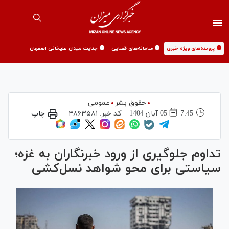
🟡 پرونده‌های ویژه خبری
🟡 سامانه‌های قضایی
🟡 جنایت میدان علیخانی اصفهان
حقوق بشر
عمومی
7:45
05 آبان 1404
کد خبر:
۴۸۶۳۵۸۱
چاپ
تداوم جلوگیری از ورود خبرنگاران به غزه؛
سیاستی برای محو شواهد نسل‌کشی