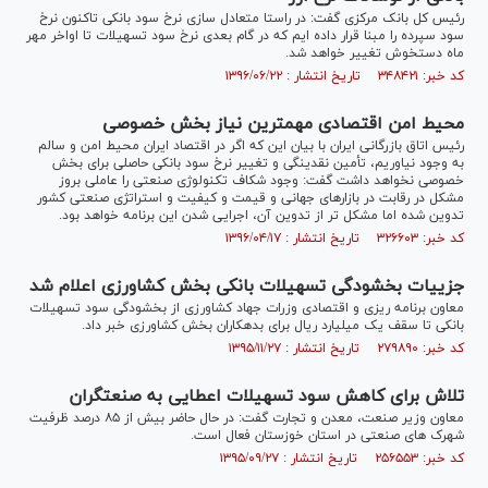
رئیس کل بانک مرکزی گفت: در راستا متعادل سازی نرخ سود بانکی تاکنون نرخ
سود سپرده را مبنا قرار داده ایم که در گام بعدی نرخ سود تسهیلات تا اواخر مهر
ماه دستخوش تغییر خواهد شد.
کد خبر: ۳۴۸۴۲۱ تاریخ انتشار : ۱۳۹۶/۰۶/۲۲
محيط امن اقتصادى مهمترين نياز بخش خصوصى
رئیس اتاق بازرگانی ایران با بيان اين كه اگر در اقتصاد ايران محیط امن و سالم
به وجود نیاوريم، تأمین نقدینگی و تغییر نرخ سود بانکی حاصلی برای بخش
خصوصی نخواهد داشت گفت: وجود شکاف تکنولوژی صنعتی را عاملی بروز
مشکل در رقابت در بازارهای جهانی و قیمت و کیفیت و استراتژی صنعتی کشور
تدوین شده اما مشکل تر از تدوین آن، اجرایی شدن اين برنامه خواهد بود.
کد خبر: ۳۲۶۶۰۳ تاریخ انتشار : ۱۳۹۶/۰۴/۱۷
جزییات بخشودگی تسهیلات بانکی بخش کشاورزی اعلام شد
معاون برنامه ریزی و اقتصادی وزرات جهاد کشاورزی از بخشودگی سود تسهیلات
بانکی تا سقف یک میلیارد ریال برای بدهکاران بخش کشاورزی خبر داد.
کد خبر: ۲۷۹۸۹۰ تاریخ انتشار : ۱۳۹۵/۱۱/۲۷
تلاش برای کاهش سود تسهیلات اعطایی به صنعتگران
معاون وزیر صنعت، معدن و تجارت گفت: در حال حاضر بیش از ۸۵ درصد ظرفیت
شهرک های صنعتی در استان خوزستان فعال است.
کد خبر: ۲۵۶۵۵۳ تاریخ انتشار : ۱۳۹۵/۰۹/۲۷