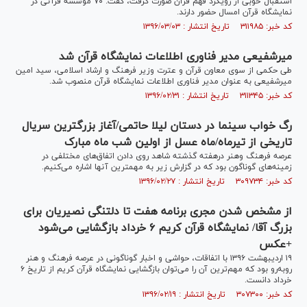
استقبال خوبی از رویکرد فهم قرآن صورت گرفت، گفت: ۷۰ موسسه قرآنی در
نمایشگاه قرآن امسال حضور دارند.
کد خبر: ۳۱۱۹۸۵ تاریخ انتشار : ۱۳۹۶/۰۳/۰۳
میرشفیعی مدیر فناوری اطلاعات نمایشگاه قرآن شد
طی حکمی از سوی معاون قرآن و عترت وزیر فرهنگ و ارشاد اسلامی، سید امین
میرشفیعی به عنوان مدیر فناوری اطلاعات نمایشگاه قرآن منصوب شد.
کد خبر: ۳۱۱۳۴۵ تاریخ انتشار : ۱۳۹۶/۰۲/۳۱
رگ خواب سینما در دستان لیلا حاتمی/آغاز بزرگترین سریال
تاریخی از تیرماه/ماه عسل از اولین شب ماه مبارک
عرصه فرهنگ وهنر درهفته گذشته شاهد روی دادن اتفاق‌های مختلفی در
زمینه‌های گوناگون بود که در گزارش زیر به مهمترین آنها اشاره می‌کنیم.
کد خبر: ۳۰۹۷۳۴ تاریخ انتشار : ۱۳۹۶/۰۲/۲۷
از مشخص شدن مجری برنامه هفت تا دلتنگی نصیریان برای
بزرگ آقا/ نمایشگاه قرآن کریم ۶ خرداد بازگشایی می‌شود
+عکس
۱۹ اردیبهشت ۱۳۹۶ با اتفاقات، حواشی و اخبار گوناگونی در عرصه فرهنگ و هنر
روبه‌رو بود که مهم‌ترین آن را می‌توان بازگشایی نمایشگاه قرآن کریم از تاریخ ۶
خرداد دانست.
کد خبر: ۳۰۷۳۰۰ تاریخ انتشار : ۱۳۹۶/۰۲/۱۹