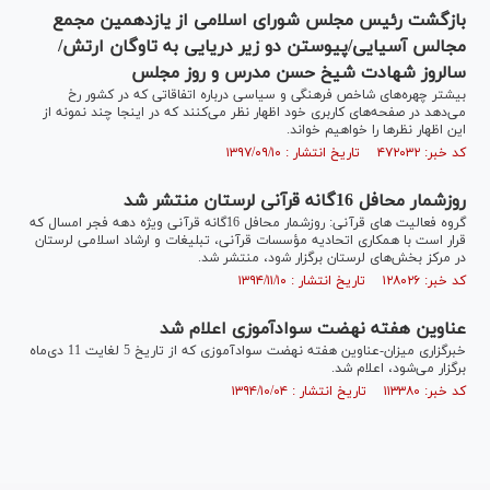
بازگشت رئیس مجلس شورای اسلامی از یازدهمین مجمع
مجالس آسیایی/پیوستن دو زیر دریایی به تاوگان ارتش/
سالروز شهادت شیخ حسن مدرس و روز مجلس
بیشتر چهره‌های شاخص فرهنگی و سیاسی درباره اتفاقاتی که در کشور رخ
می‌دهد در صفحه‌های کاربری خود اظهار نظر می‌کنند که در اینجا چند نمونه از
این اظهار نظر‌ها را خواهیم خواند.
کد خبر: ۴۷۲۰۳۲ تاریخ انتشار : ۱۳۹۷/۰۹/۱۰
روزشمار محافل 16گانه قرآنی لرستان منتشر شد
ﮔﺮﻭﻩ ﻓﻌﺎﻟﯿﺖ ﻫﺎﯼ ﻗﺮﺁﻧﯽ: روزشمار ﻣﺤﺎﻓﻞ 16گانه ﻗﺮﺁﻧﯽ ویژه ﺩﻫﻪ ﻓﺠﺮ امسال که
قرار است با همکاری اتحادیه مؤسسات قرآنی، تبلیغات و ارشاد اسلامی لرستان
در مرکز بخش‌های لرستان برگزار ﺷود، منتشر شد.
کد خبر: ۱۲۸۰۲۶ تاریخ انتشار : ۱۳۹۴/۱۱/۱۰
عناوین هفته نهضت سوادآموزی اعلام شد
خبرگزاری میزان-عناوین هفته نهضت سوادآموزی که از تاریخ 5 لغایت 11 دی‌ماه
برگزار می‌شود، اعلام شد.
کد خبر: ۱۱۳۳۸۰ تاریخ انتشار : ۱۳۹۴/۱۰/۰۴