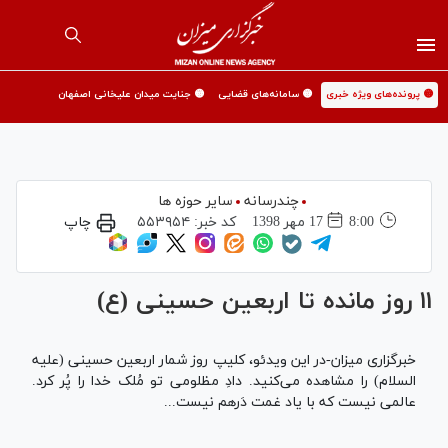
🟡 پرونده‌های ویژه خبری
🟡 سامانه‌های قضایی
🟡 جنایت میدان علیخانی اصفهان
چندرسانه
سایر حوزه ها
8:00
17 مهر 1398
کد خبر:
۵۵۳۹۵۴
چاپ
۱۱ روز مانده تا اربعین حسینی (ع)
خبرگزاری میزان-در این ویدئو، کلیپ روز شمار اربعین حسینی (علیه
السلام) را مشاهده می‌کنید. دادِ مظلومی تو مُلک خدا را پُر کرد.
عالمی نیست که با یاد غمت دَرهم نیست...