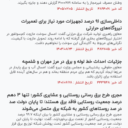
وطنان مصرف غیرمجاز را به سامانه ۳۰۰۰۶۱۲۱ گزارش دهند و جایزه بگیرند.
کد خبر: ۴۸۹۴۰۶۱ تاریخ انتشار : ۱۴۰۵/۰۲/۰۵
داخلی‌سازی ۹۱ درصد تجهیزات مورد نیاز برای تعمیرات
نیروگاه‌های حرارتی
معاون راهبری تولید شرکت برق حرارتی گفت: امسال سوخت مازوت کم‌سولفور در
اختیار نیروگاه‌های بخاری قرار گرفته که با ادامه روند تحویل مازوت با کیفیت،
نگرانی‌های مربوط به آلایندگی این سوخت را نخواهیم داشت.
کد خبر: ۴۸۶۷۰۱۵ تاریخ انتشار : ۱۴۰۴/۰۸/۲۴
جزئیات احداث خط لوله و برق در مرز مهران و شلمچه
معاون حقوقی، پشتیبانی و مجلس وزارت نیرو گفت: امسال آب و برق پایدار در
مرزها ایجاد کردیم که هم برای مردم منطقه بماند و هم در سال‌های آینده قابل
استفاده برای زائران باشد.
کد خبر: ۴۴۴۹۱۴۸ تاریخ انتشار : ۱۴۰۱/۰۶/۲۸
مجری طرح برق رسانی روستایی و عشایری کشور: تنها ۳ دهم
درصد جمعیت روستایی فاقد برق هستند/ تا پایان دولت صد
در صد روستا‌های کشور به شبکه برق متصل می‌شوند
مجری طرح برق رسانی روستایی و عشایری کشور با بیان اینکه ۹۹.۷ درصد
جمعیت روستایی کشور از نعمت برق برخوردارند، گفت: نهایت تا پایان این
دولت، صد در صد جمعیت روستایی کشور تحت پوشش شبکه توزیع برق قرار