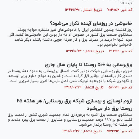
کرده اند.
کد خبر: ۷۰۳۰۵۲ تاریخ انتشار : ۱۳۹۹/۱۱/۳۰
خاموشی در روز‌های آینده تکرار می‌شود؟
روز گذشته چندین کلانشهر ایران با خاموشی‌های غیر منتظره مواجه بودند.
سخنگوی صنعت برق کشور در خصوص ادامه دار بودن این خاموشی‌ها گفت: اگر
مردم تنها ۱۰ درصد در مصرف برق و گاز صرفه جویی داشته باشند دیگر شاهد
خاموشی نخواهیم بود.
کد خبر: ۶۹۲۹۱۲ تاریخ انتشار : ۱۳۹۹/۱۰/۲۴
برق‌رسانی به ۵۰۰ روستا تا پایان سال جاری
مجری برق روستایی شرکت توانیر گفت: امسال برق‌رسانی به حدود ۵۰۰ روستا در
دستور کار برنامه‌های توانیر قرار گرفته است وتامین به موقع منابع برای توسعه
و نگهداری شبکه با توجه به نزدیک شدن فصل بارش‌ها امری بسیار ضروری است.
کد خبر: ۵۶۰۶۱۲ تاریخ انتشار : ۱۳۹۸/۰۷/۲۹
لزوم نوسازی و بهسازی شبکه برق روستایی/ هر هفته ۲۵
روستا برق دار می‌شود
سخنگوی صنعت برق اشاره به برخورداری تمام جمعیت شهری کشور از نعمت برق
گفت: بالغ بر ۹۹.۷ درصد جمعیت روستایی و عشایری از نعمت برق بهره مندند و
هر هفته ۲۵ روستا برقدار می‌شود.
کد خبر: ۵۵۹۷۹۳ تاریخ انتشار : ۱۳۹۸/۰۷/۲۶