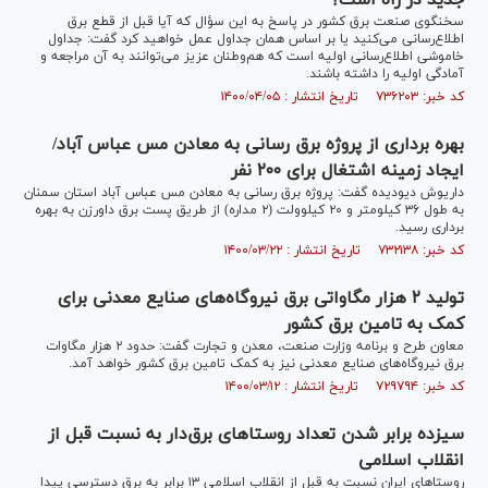
جدید در راه است؟
سخنگوی صنعت برق کشور در پاسخ به این سؤال که آیا قبل از قطع برق
اطلاع‌رسانی‌ می‌کنید یا بر اساس همان جداول عمل خواهید کرد گفت: جداول
خاموشی اطلاع‌رسانی اولیه است که هم‌وطنان عزیز می‌توانند به آن مراجعه و
آمادگی اولیه را داشته باشند.
کد خبر: ۷۳۶۲۰۳ تاریخ انتشار : ۱۴۰۰/۰۴/۰۵
بهره برداری از پروژه برق رسانی به معادن مس عباس آباد/
ایجاد زمینه اشتغال برای ۲۰۰ نفر
داریوش دیودیده گفت: پروژه برق رسانی به معادن مس عباس آباد استان سمنان
به طول ۳۶ کیلومتر و ۲۰ کیلوولت (۲ مداره) از طریق پست برق داورزن به بهره
برداری رسید.
کد خبر: ۷۳۲۱۳۸ تاریخ انتشار : ۱۴۰۰/۰۳/۲۲
تولید ۲ هزار مگاواتی برق نیروگاه‌های صنایع معدنی برای
کمک به تامین برق کشور
معاون طرح و برنامه وزارت صنعت، معدن و تجارت گفت: حدود ۲ هزار مگاوات
برق نیروگاه‌های صنایع معدنی نیز به کمک تامین برق کشور خواهد آمد.
کد خبر: ۷۲۹۷۹۴ تاریخ انتشار : ۱۴۰۰/۰۳/۱۲
سیزده برابر شدن تعداد روستا‌های برق‌دار به نسبت قبل از
انقلاب اسلامی
روستا‌های ایران نسبت به قبل از انقلاب اسلامی ۱۳ برابر به برق دسترسی پیدا