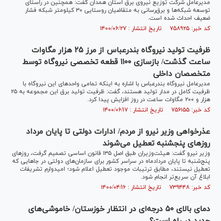
مدیرعامل شرکت توزیع نیروی برق استان همدان گفت: همچنین در راستای
توسعه شبکه‌ها و برق‌رسانی به متقاضیان روستایی ۳۰ کیلومتر شبکه فشار
ضعیف احداث شده است.
کد خبر: ۷۵۸۹۲۵ تاریخ انتشار : ۱۴۰۰/۰۶/۲۷
ظرفیت تولید نیروگاه بندرعباس از مرز ۲۵ هزار مگاوات
ساعت گذشت/ بازسازی ۱۱۰۰ قطعه تخصصی نیروگاه توسط
متخصصان داخلی
مدیرعامل نیروگاه بندرعباس با اشاره به اینکه تمامی واحد‌های این نیروگاه با
ظرفیت کامل در مدار تولید هستند، گفت: ظرفیت تولید برق این مجموعه به ۲۵
هزار و ۲۰۰ مگاوات ساعت در روز افزایش پیدا کرد.
کد خبر: ۷۵۶۱۵۵ تاریخ انتشار : ۱۴۰۰/۰۶/۱۷
عذرخواهی وزیر نیرو از مردم/ ادارات دولتی تا پایان مرداد
روزهای پنجشنبه‌ تعطیل می‌شوند
وزیر نیرو گفت: هیئت‌وزیران طبق اصل ۱۳۵ قانون اساسی تصمیم گرفت، روز‌های
پنج‌شنبه تا پایان مردادماه در سراسر کشور برای سازمان‌های دولتی در جا‌هایی که
تعطیل نیستند، مطابق ترتیبات موجود تعطیل اعلام شود؛ امیدوارم تشریفات
ابلاغ آن سریع‌تر انجام شود.
کد خبر: ۷۳۹۴۴۸ تاریخ انتشار : ۱۴۰۰/۰۴/۱۶
دمای بالای ۵۰ درجه‌ای در انتظار خوزستان/ خاموشی‌های