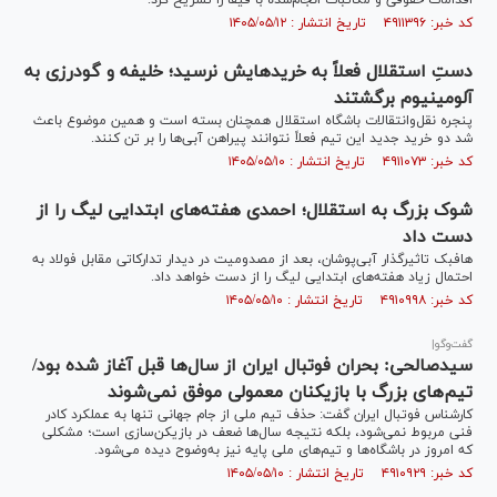
اقدامات حقوقی و مکاتبات انجام‌شده با فیفا را تشریح کرد.
کد خبر: ۴۹۱۱۳۹۶ تاریخ انتشار : ۱۴۰۵/۰۵/۱۲
دستِ استقلال فعلاً به خریدهایش نرسید؛ خلیفه و گودرزی به
آلومینیوم برگشتند
پنجره نقل‌وانتقالات باشگاه استقلال همچنان بسته است و همین موضوع باعث
شد دو خرید جدید این تیم فعلاً نتوانند پیراهن آبی‌ها را بر تن کنند.
کد خبر: ۴۹۱۱۰۷۳ تاریخ انتشار : ۱۴۰۵/۰۵/۱۰
شوک بزرگ به استقلال؛ احمدی هفته‌های ابتدایی لیگ را از
دست داد
هافبک تاثیرگذار آبی‌پوشان، بعد از مصدومیت در دیدار تدارکاتی مقابل فولاد به
احتمال زیاد هفته‌های ابتدایی لیگ را از دست خواهد داد.
کد خبر: ۴۹۱۰۹۹۸ تاریخ انتشار : ۱۴۰۵/۰۵/۱۰
گفت‌و‌گو|
سیدصالحی: بحران فوتبال ایران از سال‌ها قبل آغاز شده بود/
تیم‌های بزرگ با بازیکنان معمولی موفق نمی‌شوند
کارشناس فوتبال ایران گفت: حذف تیم ملی از جام جهانی تنها به عملکرد کادر
فنی مربوط نمی‌شود، بلکه نتیجه سال‌ها ضعف در بازیکن‌سازی است؛ مشکلی
که امروز در باشگاه‌ها و تیم‌های ملی پایه نیز به‌وضوح دیده می‌شود.
کد خبر: ۴۹۱۰۹۲۹ تاریخ انتشار : ۱۴۰۵/۰۵/۱۰