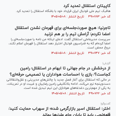
کاپیتان استقلال تمدید کرد
هافبک تیم ملی فوتبال ایران قرارداد خود با باشگاه استقلال را تمدید کرد.
کد خبر: ۴۹۱۰۷۸۳ تاریخ انتشار : ۱۴۰۵/۰۵/۰۸
تاجرنیا: هیچ صورت‌جلسه‌ای برای قهرمان نشدن استقلال
امضا نکردم/ آرامش تیم را بر هم نزنید
سرپرست مدیرعاملی استقلال گفت: ادعای اینکه من نامه یا صورت‌جلسه‌ای را
امضا کرده‌ام که به فدراسیون فوتبال اختیار دهد استقلال را قهرمان اعلام نکند،
دروغ محض است.
کد خبر: ۴۹۱۰۷۴۷ تاریخ انتشار : ۱۴۰۵/۰۵/۰۸
گزارش|
از درخشش در جام جهانی تا ابهام در استقلال؛ رامین
کجاست؟/ بازی با احساسات هواداران یا تصمیمی حرفه‌ای؟
در حالی که استقلال برای آغاز فصل جدید با چالش‌های مدیریتی و نقل‌وانتقالاتی
دست‌وپنجه نرم می‌کند، ادامه بلاتکلیفی رامین رضاییان و غیبت او در تمرینات،
به یکی از مهم‌ترین دغدغه‌های هواداران این تیم تبدیل شده است.
کد خبر: ۴۹۱۰۷۲۲ تاریخ انتشار : ۱۴۰۵/۰۵/۰۸
گفت‌و‌گو|
اختر: استقلال اسیر بازارگرمی شده؛ از سهراب حمایت کنید/
قلعه‌نویی باید تا پایان جام ملت‌ها بماند