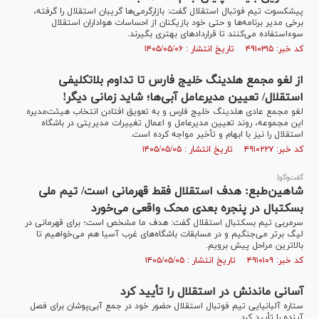
پیشکسوت تیم فوتبال استقلال گفت: بازارگرمی‌ها گریبان استقلال را گرفته،
برخی مدیر برنامه‌ها و حتی خود بازیکنان از احساسات هواداران استقلال
سوءاستفاده می‌کنند تا قرارداد‌های بهتری بگیرند.
کد خبر: ۴۹۱۰۳۱۵ تاریخ انتشار : ۱۴۰۵/۰۵/۰۶
از لغو مجمع هلدینگ خلیج فارس تا تداوم بلاتکلیفی
استقلال/ تعیین مدیرعامل آبی‌ها؛ شاید زمانی دیگر!
لغو مجمع عادی هلدینگ خلیج فارس و به تعویق افتادن انتخاب هیئت‌مدیره
این مجموعه، روند تعیین مدیرعامل و اعمال تغییرات مدیریتی در باشگاه
استقلال را نیز با ابهام و تأخیر مواجه کرده است.
کد خبر: ۴۹۱۰۲۲۷ تاریخ انتشار : ۱۴۰۵/۰۵/۰۵
گفت‌و‌گو|
شاهین‌طبع: هدف استقلال فقط قهرمانی است/ تیم ملی
بسکتبال در پنجره بعدی محک واقعی می‌خورد
سرمربی تیم بسکتبال استقلال گفت: هدف ما مشخص است؛ برای قهرمانی در
لیگ برتر می‌جنگیم و در مسابقات باشگاه‌های غرب آسیا هم می‌خواهیم تا
بالاترین مراحل پیش برویم.
کد خبر: ۴۹۱۰۱۰۹ تاریخ انتشار : ۱۴۰۵/۰۵/۰۵
آسانی ماندنش در استقلال را تأیید کرد
ستاره آلبانیایی تیم فوتبال استقلال حضور خود در جمع آبی‌پوشان برای فصل
آینده را تأیید کرد.