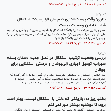
کد خبر: ۴۹۱۰۰۷۸ تاریخ انتشار : ۱۴۰۵/۰۵/۰۴
گفت‌و‌گو|
نظری: وقت پوست‌اندازی تیم ملی فرا رسیده/ استقلال
شایسته این وضعیت نیست
عضو پیشین هیئت مدیره باشگاه استقلال با تأکید بر ضرورت جوانگرایی در تیم
ملی فوتبال، ابراز امیدواری کرد مشکلات مدیریتی استقلال هرچه سریع‌تر برطرف
و پنجره نقل‌وانتقالات این باشگاه باز شود.
کد خبر: ۴۹۰۹۹۶۰ تاریخ انتشار : ۱۴۰۵/۰۵/۰۴
گزارش|
بررسی وضعیت ترکیب استقلال در فصل جدید؛ دستان بسته
سهراب/ توفیق اجباری آبی‌پوشان و فرصتی استثنایی برای
جوانان
تیم فوتبال استقلال در شرایطی تمرینات خود برای فصل جدید را آغاز کرده که
محرومیت این تیم از پنجره نقل‌وانتقالاتی، اسکواد آبی پوشان را خلوت و
کم‌عمق کرده و بازیکنان جوان زیادی همراه تیم اصلی دیده می‌شوند.
کد خبر: ۴۹۰۹۹۲۸ تاریخ انتشار : ۱۴۰۵/۰۵/۰۴
بختیاری‌زاده: بازیکنی که دلش با استقلال نیست، بهتر است
برود/ تا دوشنبه بیشتر صبر نمی‌کنم
سرمربی استقلال گفت: بازیکنی که دلش با استقلال نیست و جای دیگری را