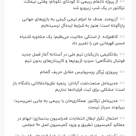
از پروژه ناتمام ربیعی تا کودتای نکونام/ وقتی نیمکت
تراکتور در یک شب زیرورو شد
آرزومند: هدف ما اعزام تیمی کیفی به بازی‌های جهانی
پاراگوئه است/ هنوز به شرایط ایده‌آل نرسیده‌ایم
کاظم‌زاده: از استکی حلالیت می‌طلبم/ یک مشاوره اشتباه
مسیر قهرمانی من را تغییر داد
بلاتکلیفی بازیکنان تیم ملی در آستانه آغاز فصل جدید
فوتبال باشگاهی/ سردرد لژیونر‌ها و کاپیتان‌های بدون تیم
پیروزی پُرگل پرسپولیس مقابل حریف گمنام
مدیرعامل صنعت‌نفت آبادان: پنجره نقل‌وانتقالاتی باشگاه باز
است/ مشکلی برای ثبت قرارداد‌ها نداریم
مدیرعامل تراکتور: همکاری‌مان با ربیعی به جایی نمی‌رسید/
بیرانوند سرباز نیست
احتمال تکرار ابطال انتخابات فدراسیون بدنسازی/ ابهام در
عملکرد کمیسیون تطبیق و ورود کمیسیون اصل ۹۰ مجلس