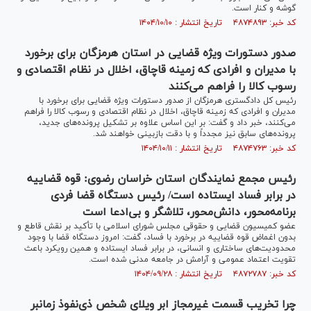
گوشه و کنار است.
کد خبر: ۴۸۷۴۸۹۳ تاریخ انتشار : ۱۴۰۴/۱۰/۱۰
صدور دستورات ویژه قضایی در استان هرمزگان برای برخورد
با مدیران و افرادی که زمینه قاچاق، اخلال در نظام اقتصادی و
رسوب کالا را فراهم می‌کنند
رئیس کل دادگستری هرمزگان از صدور دستورات ویژه قضایی برای برخورد با
مدیران و افرادی که زمینه قاچاق، اخلال در نظام اقتصادی و رسوب کالا را فراهم
می‌کنند، خبر داد و گفت: بر این اساس علاوه بر تشکیل پرونده‌های جدید،
پرونده‌های سابق نیز مجدداً و با دقت بازبینی خواهند شد.
کد خبر: ۴۸۷۴۷۶۳ تاریخ انتشار : ۱۴۰۴/۱۰/۱۱
رئیس مجمع نمایندگان استان خراسان رضوی: قوه قضاییه
در برابر فساد ایستاده است/ رئیس دستگاه قضا فردی
برنامه‌محور، دانش‌محور، تلاشگر و بی‌ادعا است
عضو کمیسیون قضایی و حقوقی مجلس شورای اسلامی با تأکید بر نقش قاطع و
بدون اغماض قوه قضاییه در برخورد با فساد، گفت: امروز دستگاه قضا با وجود
محدودیت‌های ساختاری و انسانی، در برابر فساد ایستاده و همین رویکرد باعث
تقویت اعتماد عمومی و آرامش در جامعه مدنی شده است.
کد خبر: ۴۸۷۲۷۸۷ تاریخ انتشار : ۱۴۰۴/۰۹/۲۸
چرا تخریب قسمت غیرمجاز ابر ویلای شخص ذی‌نفوذ زمانبر