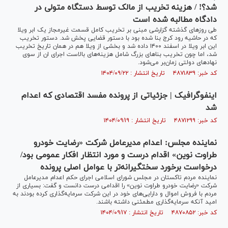
شد؟! / هزینه تخریب از مالک توسط دستگاه متولی در
دادگاه مطالبه شده است
طی روز‌های گذشته گزارشی مبنی بر تخریب کامل قسمت غیرمجاز یک ابر ویلا
که در حاشیه رود کرج بنا شده بود با دستور قضایی پخش شد. دستور تخریب
این ابر ویلا در اسفند ۱۴۰۰ داده شد و بخشی از ویلا هم در همان تاریخ تخریب
شد، اما چون تخریب بنا‌های بزرگ شامل هزینه‌های بالاست اجرای ان از سوی
نهاد‌های دولتی زمان‌بر می‌شود.
کد خبر: ۴۸۷۱۸۳۹ تاریخ انتشار : ۱۴۰۴/۰۹/۲۲
اینفوگرافیک | جزئیاتی از پرونده مفسد اقتصادی که اعدام
شد
کد خبر: ۴۸۷۱۲۹۹ تاریخ انتشار : ۱۴۰۴/۰۹/۱۹
نماینده مجلس: اعدام مدیرعامل شرکت «رضایت خودرو
طراوت نوین» اقدام درست و مورد انتظار افکار عمومی بود/
درخواست برخورد سختگیرانه‌تر با عوامل اصلی پرونده
نماینده مردم تاکستان در مجلس شورای اسلامی اجرای حکم اعدام مدیرعامل
شرکت «رضایت خودرو طراوت نوین» را اقدامی درست دانست و گفت: بسیاری از
مردم با فروش اموال و دارایی‌های خود در این شرکت سرمایه‌گذاری کرده بودند به
امید آنکه سرمایه‌گذاری مطمئنی داشته باشند.
کد خبر: ۴۸۷۰۸۵۲ تاریخ انتشار : ۱۴۰۴/۰۹/۱۷