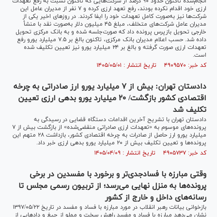
انجام‌شده تاکنون حدود ۹۰ درصد از شرکت‌هایی که تاکنون نسبت به رفع تعهدات
ارزی خود اقدام نکرده بودند، رفع تعهد ارزی کرده و ۷ نفر از مدیران عامل این
شرکت‌ها نیز به‌صورت کامل تعهدات خود را ایفا کردند. در روزهای اخیر یکی از
مدیران عامل شرکت‌های متخلف، مبلغ ۴۵ میلیون دلار به‌صورت نقد با منشأ
خارجی تحویل بازپرس پرونده داد که صورت‌جلسه شده و به بانک مرکزی تحویل
داده شد. حسب اعلام مدیران بانک مرکزی، تاکنون بالغ بر ۷.۵ میلیارد یورو رفع
تعهدات ارزی صورت گرفته و بالغ بر ۲۴ میلیارد یورو نیز تعیین تکلیف شده
است.
کد خبر: ۴۹۰۹۵۷۰ تاریخ انتشار : ۱۴۰۵/۰۵/۰۱
دادستان تهران: بیش از ۷ میلیارد یورو ارز صادراتی به چرخه
اقتصادی کشور بازگشت/ ۲۰ میلیارد یورو بدهی ارزی تعیین
تکلیف شد
دادستان تهران با تشریح آخرین اقدامات دستگاه قضایی در رسیدگی به
پرونده‌های موسوم به «تعهدات ارزی صادراتی منقضی‌شده» از بازگشت بیش از ۷
میلیارد یورو ارز حاصل از صادرات به چرخه اقتصادی کشور، بازداشت ۲۸ متهم این
پرونده‌ها و تعیین تکلیف بیش از ۲۰ میلیارد یورو بدهی ارزی خبر داد.
کد خبر: ۴۹۰۵۷۳۷ تاریخ انتشار : ۱۴۰۵/۰۴/۰۹
وقتی مبارزه با فسادجدی‌تر و برخورد با مفسدین در برخی
پرونده‌ها به منزل نهایی می‌رسد؛ از تربیون رسمی مجلس تا
رسانه‌های داخل و خارج از کشور
بازخوانی بیانات رهبر انقلاب در مورد مبارزه با فساد و مفسد در تاریخ ۱۳۹۷/۰۵/۲۲
نشان می‌دهد مبارزه با فساد و مفسد راهش سخت و مملو از جیغ و داد‌هایی از