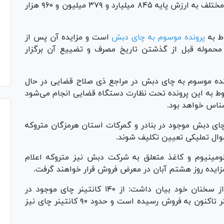
استان هرمزگان شامل ۸۹ ردیف چای در گرید‌های مختلف به ارزش پایه ۸۴۵ میلیارد و ۳۷۹ میلیون و ۹۶۰ هزار
ط به
پرونده موسوم به چای دبش
است و مزایده آن پس از
محموله قبل از گذشتن تاریخ مصرف و تضییع آن برگزار
نده موسوم به چای دبش در مراجع ذی صلاح قضایی در حال
بوط به این پرونده تحت نظارت دستگاه قضایی انجام می‌شود
شناس خواهد بود.
 تصریح کرد: بیش از ۵۰۰ کانتینر چای دبش موجود در بنادر و گمرکات استان هرمزگان متروکه
موال تملیکی تعیین تکلیف شوند.
 از ۶۰۰ کانتینر فویل آلومینیوم و کاغذ متعلق به شرکت دبش نیز متروکه اعلام
 مزایده روز هشتم آبان در معرض فروش قرار خواهند گرفت.
رئیس کل دادگستری هرمزگان در بخش دیگری از سخنان خود بیان داشت: از ۱۴۰ کانتینر چای موجود در
انبار‌های اموال تملیکی استان هرمزگان، ۵۰ کانتینر تاکنون به فروش رسیده است و حدود ۹۰ کانتینر چای نیز