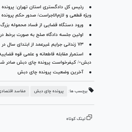
رئیس کل دادگستری استان تهران: پرونده چ
ویژه قطعی و لازم‌الاجراست/ صدور حکم پرونده تا
ورود دستگاه قضایی از فساد محموله بزرگ چای
اولین جلسه دادگاه صلح به صورت برخط در ه
۷۳ زندانی جرایم غیرعمد از ابتدای سال در استان هرمزگان آزاد شدند
استمرار مقابله قاطعانه و علمی قوه قضاییه 
دبش»/ کیفرخواست پرونده چای دبش صادر شد
آخرین وضعیت پرونده چای دبش
برچسب ها:
پرونده چای دبش
مفاسد اقتصادی
لینک کوتاه