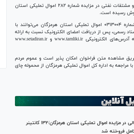
وی افزود: همچنین پیش از این، ۹۱۶ کانتینر قیر و مشتقات نفتی در مزایده شماره ۲۸۲ اموال تملیکی استان
گفتنی است: علاقه‌مندان به شرکت در مزایده شماره ۰۳۱۳۰۰۴ اموال تملیکی استان هرمزگان می‌توانند با
سناد رسمی، پس از دریافت امضای الکترونیک نسبت به ارائه
پیشنهاد قیمت از طریق سامانه‌های اینترنتی به آدرس‌های الکترونیکی www.tamliki.ir و www.setadiran.ir
طریق مشاهده متن فراخوان امکان پذیر است و عموم مردم
ی‌توانند تا نهم آبان ماه ۱۴۰۳ از ساعت ۱۰ الی ۱۸ با مراجعه به اداره کل اموال تملیکی هرمزگان از محموله چای
دستیابی به رکورد فروش ۱۲ هزار میلیارد ریالی در مزایده اموال تملیکی استان هرمزگان/۱۳۲ کانتینر