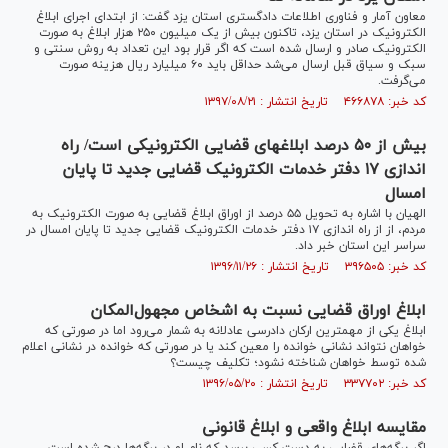
معاون آمار و فناوری اطلاعات دادگستری استان یزد گفت: از ابتدای اجرای ابلاغ
الکترونیک در استان یزد، تاکنون بیش از یک میلیون ۲۵۰ هزار ابلاغ به صورت
الکترونیک صادر و ارسال شده است که اگر قرار بود این تعداد به روش سنتی و
سبک و سیاق قبل ارسال می‌شد حداقل باید ۶۰ میلیارد ریال هزینه صورت
می‌گرفت.
کد خبر: ۴۶۶۸۷۸ تاریخ انتشار : ۱۳۹۷/۰۸/۲۱
بیش از ۵۰ درصد ابلاغ‎های قضایی الکترونیکی است/ راه
اندازی ۱۷ دفتر خدمات الکترونیک قضایی جدید تا پایان
امسال
الهیان با اشاره به تحویل ۵۵ درصد از اوراق ابلاغ قضایی به صورت الکترونیک به
مردم، از از راه اندازی ۱۷ دفتر خدمات الکترونیک قضایی جدید تا پایان امسال در
سراسر این استان خبر داد.
کد خبر: ۳۹۶۵۰۵ تاریخ انتشار : ۱۳۹۶/۱۱/۲۶
ابلاغ اوراق قضایی نسبت به اشخاص مجهول‌المکان
ابلاغ یکی از مهمترین ارکان دادرسی عادلانه به شمار می‌رود اما در صورتی که
خواهان نتواند نشانی خوانده را معین کند یا در صورتی که خوانده در نشانی اعلام
شده توسط خواهان شناخته نشود؛ تکلیف چیست؟
کد خبر: ۳۳۷۷۰۲ تاریخ انتشار : ۱۳۹۶/۰۵/۲۰
مقايسه ابلاغ واقعى و ابلاغ قانونى