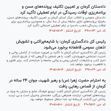
دادستان کرمان بر تعیین تکلیف پرونده‌های مسن و
برنامه‌ریزی اوقات رسیدگی در ایام تعطیلی تأکید کرد
دادستان عمومی و انقلاب مرکز استان کرمان بر تعیین تکلیف پرونده‌های مسن،
به‌ویژه پرونده‌های دارای سابقه بیش از سه سال، و همچنین برنامه‌ریزی برای
اوقات رسیدگی شعب دادسرا در ایام تعطیلی احتمالی تأکید کرد.
کد خبر: ۴۹۱۰۰۷۳ تاریخ انتشار : ۱۴۰۵/۰۵/۰۴
رئیس کل دادگستری کرمان: با شایعه‌پراکنی و تشویش
اذهان عمومی قاطعانه برخورد می‌شود
رئیس کل دادگستری استان کرمان با تأکید بر ضرورت صیانت از آرامش روانی و
امنیت اجتماعی شهروندان، گفت: با هر شخص یا گروهی که از طریق انتشار
اخبار کذب و شایعات، آرامش روحی و روانی جامعه را خدشه‌دار کند، برابر قانون و
با قاطعیت برخورد خواهد شد.
کد خبر: ۴۹۱۰۰۶۹ تاریخ انتشار : ۱۴۰۵/۰۵/۰۴
به احترام حضرت زهرا (س) و رهبر شهید، جوان ۲۴ ساله در
کرمان از قصاص رهایی یافت
رئیس کل دادگستری استان کرمان گفت: ترویج فرهنگ صلح و سازش به ویژه در
پرونده‌های قصاص، نیازمند همراهی بزرگان، معتمدان وخیران است و بی تردید
پاداش این گذشت کریمانه نزد خدا متعال محفوظ خواهد بود.
کد خبر: ۴۹۰۹۵۸۹ تاریخ انتشار : ۱۴۰۵/۰۵/۰۱