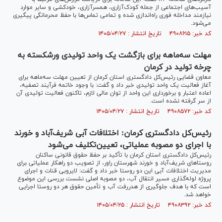
آسیب‌های اجتماعی از جمله کودک‌آزاری، همسرآزاری، خودکشی و سایر موارد
نیازمند مداخله فوری راه‌اندازی شده و تمامی تماس‌ها با حفظ محرمانگی پیگیری
می‌شود.
کد خبر: ۴۹۰۸۶۱۵ تاریخ انتشار : ۱۴۰۵/۰۴/۲۷
مهلت سه‌ماهه برای بازگشت یک واحد تولیدی ورشکسته به
چرخه تولید در کرمان
معاون قضایی رئیس‌کل دادگستری استان کرمان از تعیین مهلت سه‌ماهه برای
آغاز فعالیت یک واحد تولیدی خبر داد و گفت: با وجود خاتمه فرآیند تصفیه،
اعاده اعتبار و برخورداری این واحد از توان مالی لازم، تاکنون فعالیت تولیدی آن
از سر گرفته نشده است.
کد خبر: ۴۹۰۸۵۷۲ تاریخ انتشار : ۱۴۰۵/۰۴/۲۷
رئیس‌کل دادگستری کرمان: اختلافات آبی شریف‌آباد و خورند
با اجرای دو مصوبه عملیاتی، تعیین‌تکلیف می‌شود
رئیس‌کل دادگستری استان کرمان با تأکید بر حفظ حقوق قانونی ساکنان
روستا‌های شریف‌آباد و خورند شهرستان راور، از تصویب دو راهکار عملیاتی برای
مدیریت اختلافات آبی این دو روستا خبر داد و گفت: لایروبی قنات و اجرای
پروژه لوله‌گذاری مسیر انتقال آب، دو مصوبه اصلی نشست بررسی این موضوع
است که با هدف جلوگیری از هدررفت آب و تأمین حقوق هر دو روستا اجرایی
خواهد شد.
کد خبر: ۴۹۰۸۳۹۲ تاریخ انتشار : ۱۴۰۵/۰۴/۲۵