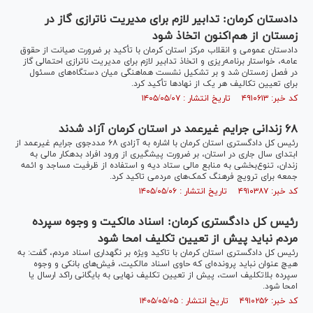
دادستان کرمان: تدابیر لازم برای مدیریت ناترازی گاز در
زمستان از هم‌اکنون اتخاذ شود
دادستان عمومی و انقلاب مرکز استان کرمان با تأکید بر ضرورت صیانت از حقوق
عامه، خواستار برنامه‌ریزی و اتخاذ تدابیر لازم برای مدیریت ناترازی احتمالی گاز
در فصل زمستان شد و بر تشکیل نشست هماهنگی میان دستگاه‌های مسئول
برای تعیین تکالیف هر یک از نهاد‌ها تأکید کرد.
کد خبر: ۴۹۱۰۶۱۳ تاریخ انتشار : ۱۴۰۵/۰۵/۰۷
۶۸ زندانی جرایم غیرعمد در استان کرمان آزاد شدند
رئیس کل دادگستری استان کرمان با اشاره به آزادی ۶۸ مددجوی جرایم غیرعمد از
ابتدای سال جاری در استان، بر ضرورت پیشگیری از ورود افراد بدهکار مالی به
زندان، تنوع‌بخشی به منابع مالی ستاد دیه و استفاده از ظرفیت مساجد و ائمه
جمعه برای ترویج فرهنگ کمک‌های مردمی تاکید کرد.
کد خبر: ۴۹۱۰۳۸۷ تاریخ انتشار : ۱۴۰۵/۰۵/۰۶
رئیس کل دادگستری کرمان: اسناد مالکیت و وجوه سپرده
مردم نباید پیش از تعیین تکلیف امحا شود
رئیس کل دادگستری استان کرمان با تاکید ویژه بر نگهداری اسناد مردم، گفت: به
هیچ عنوان نباید پرونده‌ای که حاوی اسناد مالکیت، فیش‌های بانکی و وجوه
سپرده بلاتکلیف است، پیش از تعیین تکلیف نهایی به بایگانی راکد ارسال یا
امحا شود.
کد خبر: ۴۹۱۰۲۵۶ تاریخ انتشار : ۱۴۰۵/۰۵/۰۵