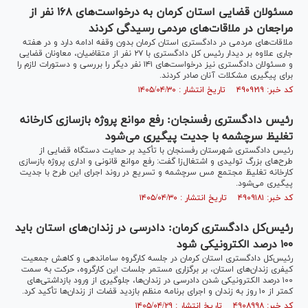
مسئولان قضایی استان کرمان به درخواست‌های ۱۶۸ نفر از
مراجعان در ملاقات‌های مردمی رسیدگی کردند
ملاقات‌های مردمی در دادگستری استان کرمان بدون وقفه ادامه دارد و در هفته
جاری علاوه بر دیدار رئیس کل دادگستری با ۲۷ نفر از متقاضیان، معاونان قضایی
و مسئولان دادگستری نیز درخواست‌های ۱۴۱ نفر دیگر را بررسی و دستورات لازم را
برای پیگیری مشکلات آنان صادر کردند.
کد خبر: ۴۹۰۹۲۱۹ تاریخ انتشار : ۱۴۰۵/۰۴/۳۰
رئیس دادگستری رفسنجان: رفع موانع پروژه بازسازی کارخانه
تغلیظ سرچشمه با جدیت پیگیری می‌شود
رئیس دادگستری شهرستان رفسنجان با تأکید بر حمایت دستگاه قضایی از
طرح‌های بزرگ تولیدی و اشتغال‌زا گفت: رفع موانع قانونی و اداری پروژه بازسازی
کارخانه تغلیظ مجتمع مس سرچشمه و تسریع در روند اجرای این طرح با جدیت
پیگیری می‌شود.
کد خبر: ۴۹۰۹۱۸۱ تاریخ انتشار : ۱۴۰۵/۰۴/۳۰
رئیس‌کل دادگستری کرمان: دادرسی در زندان‌های استان باید
۱۰۰ درصد الکترونیکی شود
رئیس‌کل دادگستری استان کرمان در جلسه کارگروه ساماندهی و کاهش جمعیت
کیفری زندان‌های استان، بر برگزاری مستمر جلسات این کارگروه، حرکت به سمت
۱۰۰ درصد الکترونیکی شدن دادرسی در زندان‌ها، جلوگیری از ورود بازداشتی‌های
کمتر از ۱۰ روز به زندان و اجرای برنامه منظم بازدید قضات از زندان‌ها تأکید کرد.
کد خبر: ۴۹۰۸۹۹۸ تاریخ انتشار : ۱۴۰۵/۰۴/۲۹