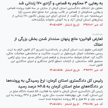
به رهایی ۳ محکوم به قصاص و آزادی ۱۷۰ زندانی شد
معاون حل اختلاف دادگستری استان کرمان از سازش در سه فقره پرونده قصاص
و رهایی محکومان از قصاص در قالب پویش «به عشق امام حسین (ع)
می‌بخشم» خبر داد و گفت: از ابتدای اجرای این پویش تاکنون ۱۷۰ زندانی از
زندان‌های استان کرمان آزاد و به آغوش خانواده بازگشته‌اند.
کد خبر: ۴۹۱۱۷۰۲ تاریخ انتشار : ۱۴۰۵/۰۵/۱۴
یادداشت|
تعارض قوانین؛ مانع پنهان سنددار شدن بخش بزرگی از
املاک
کارشناس حقوق ثبت استان کرمان در یادداشتیبا تشریح آثار قانون الزام به ثبت
رسمی معاملات اموال غیرمنقول در تثبیت مالکیت و ساماندهی معاملات ملکی،
تأکید کرد: اصلاح ضوابط ساخت‌وساز و فراهم شدن امکان صدور سند برای اراضی
محصور فاقد ساختمان، از الزامات تحقق کامل حدنگاری و اجرای حداکثری این
قانون است.
کد خبر: ۴۹۱۱۶۹۹ تاریخ انتشار : ۱۴۰۵/۰۵/۱۵
رئیس کل دادگستری استان کرمان: نرخ رسیدگی به پرونده‌ها
در دادگاه‌های صلح استان کرمان به ۱۰۶.۵ درصد رسید
رئیس کل دادگستری استان کرمان با اشاره به فعالیت ۵۸ شعبه دادگاه صلح در
این استان، گفت: طی چهارماهه نخست سال جاری، ۴۷ هزار و ۴۴۷ پرونده به این
شعب وارد و ۵۰ هزار و ۵۱۱ پرونده مختومه شده است
کد خبر: ۴۹۱۱۰۷۵ تاریخ انتشار : ۱۴۰۵/۰۵/۱۰