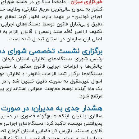
خبرگزاری میزان
-
دادخدا سالاری در جلسه شورای 
کشور به عنوان عالی‌ترین مرجع نظارتی، وظایف سن
اجرای قوانین» بر عهده دارد، اظهار کرد: تحقق 
دقیق و بی‌تنازل قانون توسط دستگاه‌های اجرایی
تکلیف اراضی فاقد سند رسمی و قانون الزام به ث
اصلی این سازمان در استان تبدیل شده است.
برگزاری نشست تخصصی شورای دست
رئیس شورای دستگاه‌های نظارتی استان کرمان با
چالش‌ها و الزامات اجرایی قانون مذکور با حضور
دستگاه‌ها برگزار شد، الزامات قانونی و نظارتی م
اموال غیرمنقول به صورت دقیق تبیین شد و در پا
یک ماه آینده توسط معاونت عمرانی استانداری پی
مرتفع شود.
هشدار جدی به مدیران؛ در صورت ک
سالاری با بیان اینکه هیچ‌گونه قصوری در مسیر 
پذیرفتنی نیست، تاکید کرد: دستگاه‌های اجرایی مل
قانون هستند. بازرس کل قضایی استان کرمان تصری
جریان امور و اجرای صحیح قوانین، با هرگونه قصو