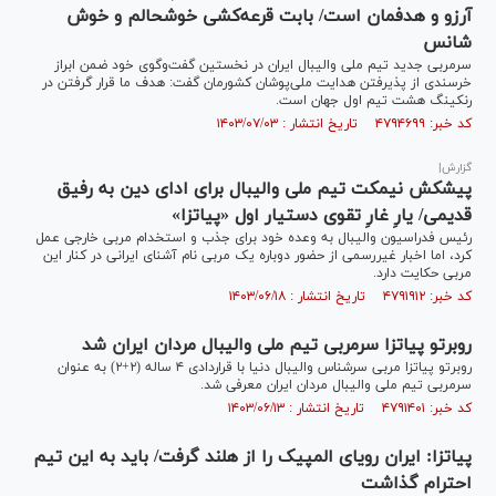
آرزو و هدفمان است/ بابت قرعه‌کشی خوشحالم و خوش
شانس
سرمربی جدید تیم ملی والیبال ایران در نخستین گفت‌وگوی خود ضمن ابراز
خرسندی از پذیرفتن هدایت ملی‌پوشان کشورمان گفت: هدف ما قرار گرفتن در
رنکینگ هشت تیم اول جهان است.
کد خبر: ۴۷۹۴۶۹۹ تاریخ انتشار : ۱۴۰۳/۰۷/۰۳
گزارش|
پیشکش نیمکت تیم ملی والیبال برای ادای دین به رفیق
قدیمی/ یارِ غارِ تقوی دستیار اول «پیاتزا»
رئیس فدراسیون والیبال به وعده خود برای جذب و استخدام مربی خارجی عمل
کرد، اما اخبار غیررسمی از حضور دوباره یک مربی نام آشنای ایرانی در کنار این
مربی حکایت دارد.
کد خبر: ۴۷۹۱۹۱۲ تاریخ انتشار : ۱۴۰۳/۰۶/۱۸
روبرتو پیاتزا سرمربی تیم ملی والیبال مردان ایران شد
روبرتو پیاتزا مربی سرشناس والیبال دنیا با قراردادی ۴ ساله (۲+۲) به عنوان
سرمربی تیم ملی والیبال مردان ایران معرفی شد.
کد خبر: ۴۷۹۱۴۰۱ تاریخ انتشار : ۱۴۰۳/۰۶/۱۳
پیاتزا: ایران رویای المپیک را از هلند گرفت/ باید به این تیم
احترام گذاشت