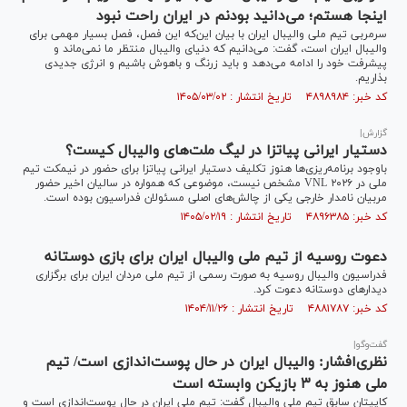
اینجا هستم؛ می‌دانید بودنم در ایران راحت نبود
سرمربی تیم ملی والیبال ایران با بیان این‌که این فصل، فصل بسیار مهمی برای
والیبال ایران است، گفت: می‌دانیم که دنیای والیبال منتظر ما نمی‌ماند و
پیشرفت خود را ادامه می‌دهد و باید زرنگ و باهوش باشیم و انرژی جدیدی
بذاریم.
کد خبر: ۴۸۹۸۹۸۴ تاریخ انتشار : ۱۴۰۵/۰۳/۰۲
گزارش|
دستیار ایرانی پیاتزا در لیگ ملت‌های والیبال کیست؟
باوجود برنامه‌ریزی‌ها هنوز تکلیف دستیار ایرانی پیاتزا برای حضور در نیمکت تیم
ملی در VNL ۲۰۲۶ مشخص نیست، موضوعی که همواره در سالیان اخیر حضور
مربیان نامدار خارجی یکی از چالش‌های اصلی مسئولان فدراسیون بوده است.
کد خبر: ۴۸۹۶۳۸۵ تاریخ انتشار : ۱۴۰۵/۰۲/۱۹
دعوت روسیه از تیم ملی والیبال ایران برای بازی دوستانه
فدراسیون والیبال روسیه به صورت رسمی از تیم ملی مردان ایران برای برگزاری
دیدار‌های دوستانه دعوت کرد.
کد خبر: ۴۸۸۱۷۸۷ تاریخ انتشار : ۱۴۰۴/۱۱/۲۶
گفت‌و‌گو|
نظری‌افشار: والیبال ایران در حال پوست‌اندازی است/ تیم
ملی هنوز به ۳ بازیکن وابسته است
کاپیتان سابق تیم ملی والیبال گفت: تیم ملی ایران در حال پوست‌اندازی است و