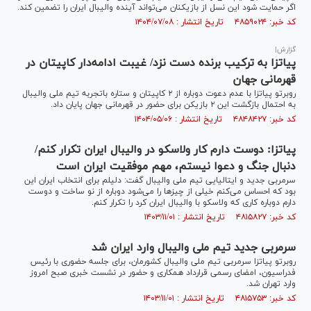
اگر حمایت شود این نسل از بازیکنان می‌تواند آینده والیبال ایران را تضمین کند.
کد خبر: ۴۸۵۹۰۲۴ تاریخ انتشار : ۱۴۰۴/۰۷/۰۸
گزارش|
پیاتزا به ترکیب برنده دست نزد/ غیبت ادامه‌دار کاپیتان در
قهرمانی جهان
روبرتو پیاتزا با عدم دعوت دوباره از ۲ کاپیتان و ستاره باتجربه تیم ملی والیبال
به احتمال بازگشت این ۲ بازیکن برای حضور در قهرمانی جهان پایان داد.
کد خبر: ۴۸۴۸۴۲۷ تاریخ انتشار : ۱۴۰۴/۰۵/۰۶
پیاتزا: دوست دارم کار ولاسکو در والیبال ایران تکرار کنم/
دنبال جنگ و دعوا نیستم، مهم موفقیت ایران است
سرمربی جدید و ایتالیایی تیم ملی والیبال گفت: دلیلم برای انتخاب ایران این
بود که احساس می‌کنم خیلی از چیز‌ها را می‌شود دوباره از نو ساخت و دوست
دارم دوباره کاری که ولاسکو با والیبال ایران کرد را تکرار کنم.
کد خبر: ۴۸۱۵۸۲۷ تاریخ انتشار : ۱۴۰۳/۱۱/۰۱
سرمربی جدید تیم ملی والیبال وارد ایران شد
روبرتو پیاتزا سرمربی تیم ملی والیبال کشورمان، برای جلسه حضوری با رئیس
فدراسیون، امضای رسمی قرارداد همکاری و حضور در نشست خبری صبح امروز
وارد تهران شد.
کد خبر: ۴۸۱۵۷۵۳ تاریخ انتشار : ۱۴۰۳/۱۱/۰۱