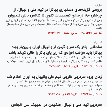
گزارش|
بررسی گزینه‌های دستیاری پیاتزا در تیم ملی والیبال/ از
چرخش ۱۸۰ درجه‌ای تصمیمات تقوی تا شانس بالای تندروان
پس از حضور پیاتزا در تیم ملی والیبال مسلماً موضوع انتخاب دستیار ایرانی این
مربی ایتالیایی می‌تواند از جهات مختلف حائز اهمیت و در عین حال حاشیه‌ساز
باشد.
کد خبر: ۴۸۱۵۳۲۹ تاریخ انتشار : ۱۴۰۳/۱۰/۳۰
گفت‌وگو|
سلطانی: پائز یک سر و گردن از والیبال ایران پایین‌تر بود/
پیاتزا باید مراقب افرادی که زیر پای پائز را خالی کردند باشد
کارشناس والیبال ایران گفت: پائز عملکرد خوبی نداشت و در حد و اندازه ایران
ظاهر نشد و به نظرم پیاتزا با توجه به سابقه‌اش در والیبال ایران خواهد درخشید.
کد خبر: ۴۸۱۴۶۰۹ تاریخ انتشار : ۱۴۰۳/۱۰/۲۶
زمان ورود سرمربی خارجی تیم ملی والیبال به ایران اعلام شد
سرمربی و مربی تیم ملی والیبال کشورمان برای جلسه حضوری با رئیس
فدراسیون، امضای رسمی قرارداد همکاری و حضور در نشست خبری به ایران سفر
خواهند کرد.
کد خبر: ۴۸۱۳۵۷۸ تاریخ انتشار : ۱۴۰۳/۱۰/۱۸
سرمربی تیم ملی والیبال: جنگیدن در المپیک لس آنجلس