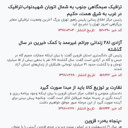
ترافیک صبحگاهی جنوب به شمال اتوبان شهیدنواب/ترافیک
در غرب به شرق همت، حکیم
رئیس مرکز اطلاع رسانی پلیس راهور تهران بزرگ آخرین وضعیت ترافیکی معابر
بزرگراهی امروز تهران را تشریح کرد.
کد خبر: ۵۲۰۲۹۰ تاریخ انتشار : ۱۳۹۸/۰۳/۰۴
آزادی ۲۸۱ زندانی جرائم غیرعمد با کمک خیرین در سال
گذشته
رئیس کل دادگستری استان قزوین گفت: با بیان اینکه مجازات مجرم گاه در
حبس و گاه در آزادی است گفت: سال گذشته ۲۸۱ نفر با بدهی بیش از ۵۱ میلیارد
تومان و با گذشت حدود ۴۱ میلیارد تومانی طلبکاران از زندان‌های استان آزاد
شدند.
کد خبر: ۵۱۸۲۶۲ تاریخ انتشار : ۱۳۹۸/۰۲/۲۸
نظارت بر توزیع کالا باید از مبدا صورت گیرد
دادستان عمومی و انقلاب مرکز استان قزوین با بیان اینکه وجود برنامه ریزی و
آینده نگری در زمینه عرضه غیرقابل انکار است گفت: چنانچه پیش بینی برای
آینده صورت گیرد از این مرحله عبور موفق خواهیم داشت.
کد خبر: ۵۱۸۲۴۴ تاریخ انتشار : ۱۳۹۸/۰۲/۲۷
«پنجاه به‌در» قزوین
هر سال ۱۹ اردیبهشت و بر اساس سنت دیرین، مردم قزوین آیینی را با عنوان