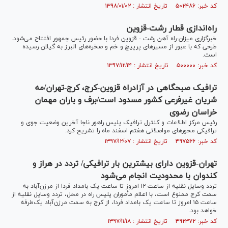
کد خبر: ۵۰۲۴۸۶ تاریخ انتشار : ۱۳۹۸/۰۱/۰۲
راه‌اندازی قطار رشت-قزوین
خبرگزاری میزان-راه آهن رشت - قزوین فردا با حضور رئیس جمهور افتتاح می‌شود.
طرحی که با عبور از مسیر‌های پرپیچ و خم و صخره‌های البرز به گیلان رسیده
است.
کد خبر: ۵۰۰۰۰۰ تاریخ انتشار : ۱۳۹۷/۱۲/۱۴
ترافیک صبحگاهی در آزادراه قزوین-کرج، کرج-تهران/مه
شریان غیرفرعی کشور مسدود است/برف و باران مهمان
خراسان رضوی
رئیس مرکز اطلاعات و کنترل ترافیک پلیس راهور ناجا آخرین وضعیت جوی و
ترافیکی محور‌های مواصلاتی هفتم اسفند ماه را تشریح کرد.
کد خبر: ۴۹۷۵۶۶ تاریخ انتشار : ۱۳۹۷/۱۲/۰۷
تهران-قزوین دارای بیشترین بار ترافیکی/ تردد در هراز و
کندوان با محدودیت انجام می‌شود
‌تردد وسایل نقلیه از ساعت ۱۲ امروز تا ساعت یک بامداد فردا از مرزن‌آباد به
سمت کرج ممنوع است، با اعلام مأموران پلیس راه در محل، تردد وسایل نقلیه از
ساعت ۱۵ امروز تا ساعت یک بامداد فردا، از کرج به سمت مرزن‌آباد یک‌طرفه
خواهد بود.
کد خبر: ۴۹۲۳۷۲ تاریخ انتشار : ۱۳۹۷/۱۱/۱۸