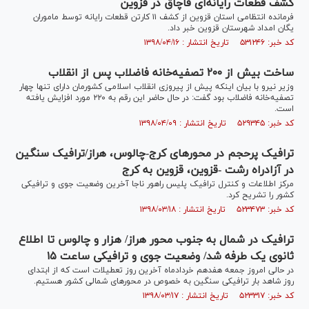
کشف قطعات رایانه‌ای قاچاق در قزوین
فرمانده انتظامی استان قزوین از کشف ۱۱ کارتن قطعات رایانه توسط ماموران
یگان امداد شهرستان قزوین خبر داد.
کد خبر: ۵۳۱۲۴۶ تاریخ انتشار : ۱۳۹۸/۰۴/۱۶
ساخت بیش از ۲۰۰ تصفیه‌خانه فاضلاب پس از انقلاب
وزیر نیرو با بیان اینکه پیش از پیروزی انقلاب اسلامی کشورمان دارای تنها چهار
تصفیه‌خانه فاضلاب بود گفت: در حال حاضر این رقم به ۲۲۰ مورد افزایش یافته
است.
کد خبر: ۵۲۹۳۴۵ تاریخ انتشار : ۱۳۹۸/۰۴/۰۹
ترافیک پرحجم در محور‌های کرج-چالوس، هراز/ترافیک سنگین
در آزادراه رشت -قزوین، قزوین به کرج
مرکز اطلاعات و کنترل ترافیک پلیس راهور ناجا آخرین وضعیت جوی و ترافیکی
کشور را تشریح کرد.
کد خبر: ۵۲۳۴۷۳ تاریخ انتشار : ۱۳۹۸/۰۳/۱۸
ترافیک در شمال به جنوب محور هراز/ هزار و چالوس تا اطلاع
ثانوی یک طرفه شد/ وضعیت جوی و ترافیکی ساعت ۱۵
در حالی امروز جمعه هفدهم خردادماه آخرین روز تعطیلات است که از ابتدای
روز شاهد بار ترافیکی سنگین به خصوص در محور‌های شمالی کشور هستیم.
کد خبر: ۵۲۳۳۱۷ تاریخ انتشار : ۱۳۹۸/۰۳/۱۷