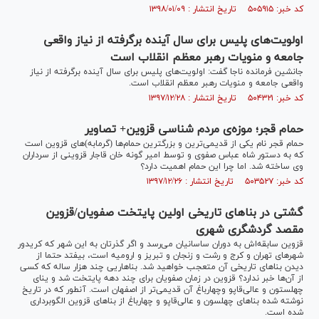
کد خبر: ۵۰۵۹۱۵ تاریخ انتشار : ۱۳۹۸/۰۱/۰۹
اولویت‌های پلیس برای سال آینده برگرفته از نیاز واقعی
جامعه و منویات رهبر معظم انقلاب است
جانشین فرمانده ناجا گفت: اولویت‌های پلیس برای سال آینده برگرفته از نیاز
واقعی جامعه و منویات رهبر معظم انقلاب است.
کد خبر: ۵۰۴۳۲۱ تاریخ انتشار : ۱۳۹۷/۱۲/۲۸
حمام قجر؛ موزه‌ی مردم شناسی قزوین+ تصاویر
حمام قجر نام یکی از قدیمی‌ترین و بزرگترین حمام‌ها (گرمابه)‌های قزوین است
که به دستور شاه عباس صفوی و توسط امیر گونه خان قاجار قزوینی از سرداران
وی ساخته شد. اما چرا این حمام اهمیت دارد؟
کد خبر: ۵۰۳۵۲۷ تاریخ انتشار : ۱۳۹۷/۱۲/۲۶
گشتی در بنا‌های تاریخی اولین پایتخت صفویان/قزوین
مقصد گردشگری شهری
قزوین سابقه‌اش به دوران ساسانیان می‌رسد و اگر گذرتان به این شهر که کریدور
شهر‌های تهران و کرج و رشت و زنجان و تبریز و ارومیه است، بیفتد حتما از
دیدن بنا‌های تاریخی آن متعجب خواهید شد. بناهاریی چند هزار ساله که کسی
از آن‌ها خبر ندارد؟ قزوین در زمان صفویان برای چند دهه پایتخت شد و ینای
چهلستون و عالی‌قاپو وچهارباغ آن قدیمی‌تر از اصفهان است. آنطور که در تاریخ
نوشته شده بنا‌های چهلسون و عالی‌قاپو و چهارباغ از بنا‌های قزوین الگوبرداری
شده است.