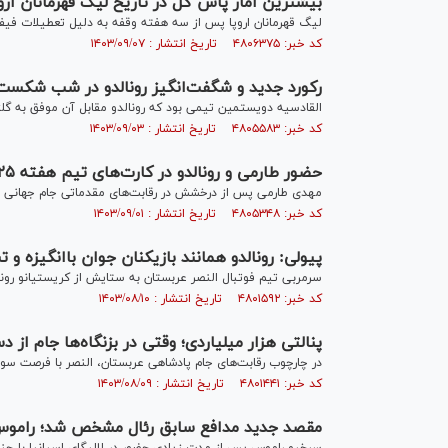
بیشترین آمار پاس گل در تاریخ لیگ قهرمانان اروپا؛
لیگ قهرمانان اروپا پس از سه هفته وقفه به دلیل تعطیلات فی
کد خبر: ۴۸۰۶۳۷۵ تاریخ انتشار : ۱۴۰۳/۰۹/۰۷
رکورد جدید و شگفت‌انگیز رونالدو در شب شکست مقابل 
القادسیه دویستمین تیمی بود که رونالدو مقابل آن موفق به گل
کد خبر: ۴۸۰۵۵۸۳ تاریخ انتشار : ۱۴۰۳/۰۹/۰۳
حضور طارمی و رونالدو در کارت‌های تیم هفته FC۲۵ +عکس
مهدی طارمی پس از درخشش در رقابت‌های مقدماتی جام جهانی ۲۰۲۶، یکی از نفرات حاضر در Team Of the Week، بازی محبوب فیفا قرار گرفت.
کد خبر: ۴۸۰۵۳۴۸ تاریخ انتشار : ۱۴۰۳/۰۹/۰۱
پیولی: رونالدو همانند بازیکنان جوان باانگیزه و
سرمربی تیم فوتبال النصر عربستان به ستایش از کریستیانو رون
کد خبر: ۴۸۰۱۵۹۲ تاریخ انتشار : ۱۴۰۳/۰۸/۱۰
پنالتی هزار میلیاردی؛ وقتی در بزنگاه‌ها جام از دس
در چارچوب رقابت‌های جام پادشاهی عربستان، النصر با فرصت سوز
کد خبر: ۴۸۰۱۴۴۱ تاریخ انتشار : ۱۴۰۳/۰۸/۰۹
مقصد جدید مدافع سابق رئال مشخص شد؛ راموس د