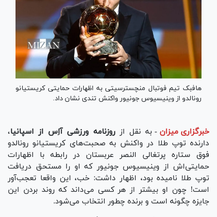
هافبک تیم فوتبال منچسترسیتی به اظهارات حمایتی کریستیانو
رونالدو از وینیسیوس جونیور واکنش تندی نشان داد.
خبرگزاری میزان
-
به نقل از
روزنامه ورزشی آاِس از اسپانیا
،
دارنده توپ طلا در واکنش به صحبت‌های کریستیانو رونالدو
فوق ستاره پرتغالی النصر عربستان در رابطه با اظهارات
حمایتی‌اش از وینیسیوس جونیور که او را مستحق دریافت
توپ طلا نامیده بود، اظهار داشت: خب، این واقعا تعجب‌آور
است! چون او بیشتر از هر کسی می‌داند که روند بردن این
جایزه چگونه است و برنده چطور انتخاب می‌شود.