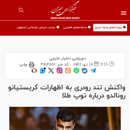
🟡 پرونده‌های ویژه خبری
🟡 سامانه‌های قضایی
🟡 جنایت میدان علیخانی اصفهان
ورزشی
اخبار خارجی
9:15
14 دی 1403
کد خبر:
۴۸۱۲۸۶۱
چاپ
واکنش تند رودری به اظهارات کریستیانو
رونالدو درباره توپ طلا