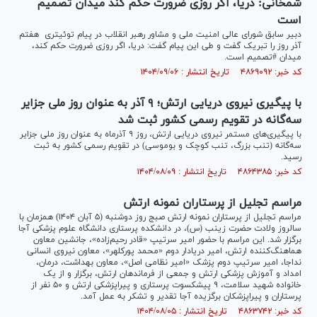
شمخانی: دریا، اگر روزی ضرورت حکم کند میدان تصمیم
است
دبیر سابق شورای عالی امنیت ملی و مشاور رهبر انقلاب در پیام توئیتری هفتم
آذر روز را تبریک گفت و طی این پیام گفت: دریا، اگر روزی ضرورت حکم کند،
میدان #تصمیم است.
کد خبر: ۴۸۶۹۰۹۲ تاریخ انتشار : ۱۴۰۴/۰۹/۰۶
با پیگیری نیروی دریایی ارتش؛ ۹ آذر به عنوان روز ملی جزایر
سه‌گانه در تقویم رسمی کشور ثبت شد
با پیگیری‌های مستمر نیروی دریایی ارتش، روز ۹ آذرماه به عنوان روز ملی جزایر
سه‌گانه (تنب بزرگ، تنب کوچک و بوموسی) در تقویم رسمی کشور به ثبت
رسید.
کد خبر: ۴۸۶۴۳۸۵ تاریخ انتشار : ۱۴۰۴/۰۸/۰۹
مراسم تجلیل از پرستاران نمونه ارتش
مراسم تجلیل از پرستاران نمونه ارتش صبج روز دوشنبه (۵ آبان ۱۴۰۴) همزمان با
سالروز ولادت حضرت زینب (س)، در دانشکده پرستاری دانشگاه علوم پزشکی آجا
برگزار شد. این مراسم با حضور امیر سرتیپ «قادر رحیم‌زاده»، جانشین معاون
هماهنگ‌کننده ارتش، امیر دریادار دوم «محمد پورکلهر»، معاون نیروی انسانی
نداجا، امیر سرتیپ دوم پزشک «امیر نظامی اصل»، معاون بهداشت، درمان،
امداد و آموزش پزشکی ارتش و جمعی از فرماندهان ارتش، برگزار و از یک
خانواده شهید سلامت، ۹ پیشکسوت پرستاری و پیراپزشکی ارتش و ۵۰ نفر از
پرستاران و پیراپزشکان برگزیده آجا تقدیر و تشکر به عمل آمد.
کد خبر: ۴۸۶۳۷۴۲ تاریخ انتشار : ۱۴۰۴/۰۸/۰۵