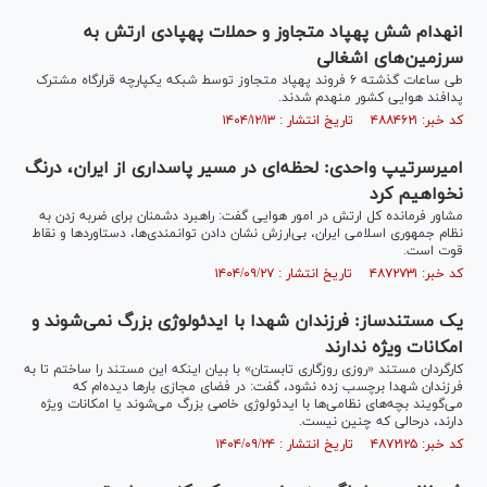
انهدام شش پهپاد متجاوز و حملات پهپادی ارتش به
سرزمین‌های اشغالی
طی ساعات گذشته ۶ فروند پهپاد متجاوز توسط شبکه یکپارچه قرارگاه مشترک
پدافند هوایی کشور منهدم شدند.
کد خبر: ۴۸۸۴۶۲۱ تاریخ انتشار : ۱۴۰۴/۱۲/۱۳
امیرسرتیپ واحدی: لحظه‌ای در مسیر پاسداری از ایران، درنگ
نخواهیم کرد
مشاور فرمانده کل ارتش در امور هوایی گفت: راهبرد دشمنان برای ضربه زدن به
نظام جمهوری اسلامی ایران، بی‌ارزش نشان دادن توانمندی‌ها، دستاورد‌ها و نقاط
قوت است.
کد خبر: ۴۸۷۲۷۳۱ تاریخ انتشار : ۱۴۰۴/۰۹/۲۷
یک مستندساز: فرزندان شهدا با ایدئولوژی بزرگ نمی‌شوند و
امکانات ویژه ندارند
کارگردان مستند «روزی روزگاری تابستان» با بیان اینکه این مستند را ساختم تا به
فرزندان شهدا برچسب زده نشود، گفت: در فضای مجازی بار‌ها دیده‌ام که
می‌گویند بچه‌های نظامی‌ها با ایدئولوژی خاصی بزرگ می‌شوند یا امکانات ویژه
دارند، درحالی که چنین نیست.
کد خبر: ۴۸۷۲۱۲۵ تاریخ انتشار : ۱۴۰۴/۰۹/۲۴