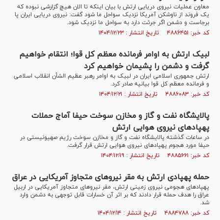
معاون عملیات نیروی دریایی ارتش با بیان اینکه تا الان هیچ گزارشی نبوده که
یک فروند از ناوشکن آمریکا نزدیک سواحل ما شود گفت: نیروی دریایی ایران پا
برجاست و دشمن اگر جرئت دارد به سواحل ما نزدیک شود.
کد خبر: ۴۸۸۶۴۵۱ تاریخ انتشار : ۱۴۰۴/۱۲/۲۳
لبیک ارتش به اوامر فرمانده معظم کل قوا؛ انتقام خواهیم
گرفت و دشمن را پشیمان خواهیم کرد
ارتش جمهوری اسلامی ایران در لبیک به اوامر رهبر عظیم الشأن انقلاب اسلامی
و فرمانده معظم کل قوا بیانیه صادر کرد.
کد خبر: ۴۸۸۶۰۸۳ تاریخ انتشار : ۱۴۰۴/۱۲/۲۱
پالایشگاه نفت و گاز و مخازن سوخت حیفا آماج حملات
پهپاد‌های نیروی هوایی ارتش
در ساعات گذشته پالایشگاه نفت و گاز و مخازن سوخت رژیم صهیونیستی در
حیفا مورد هجوم پهپاد‌های نیروی هوایی ارتش قرار گرفت.
کد خبر: ۴۸۸۵۶۶۱ تاریخ انتشار : ۱۴۰۴/۱۲/۱۹
حمله پهپادی ارتش به مقر نیرو‌های متجاوز آمریکایی در عراق
پهپادهای هجومی نیروی زمینی ارتش، مقر نیروهای متجاوز آمریکایی در اربیل
عراق را هدف حمله قرار دادند که بر اثر آن خسارات قابل توجهی به دشمن وارد
شد.
کد خبر: ۴۸۸۴۷۸۸ تاریخ انتشار : ۱۴۰۴/۱۲/۱۴