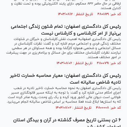
ارفاقی در حال حاضر ۸۳۲ محکوم، دارای پابند الکترونیکی بوده و تحت نظارت و
کنترل هستند.
کد خبر: ۴۸۰۱۸۳۱ تاریخ انتشار : ۱۴۰۳/۰۸/۱۲
رئیس کل دادگستری اصفهان: تمام شئون زندگی اجتماعی
بی‌نیاز از امر کارشناسی و کارشناس نیست
رئیس کل دادگستری اصفهانبه اهمیت نقش کارشناسان و خبرگان در شئونات
مختلف زندگی فردی و اجتماعی مردم اشاره کرد و گفت: نظرات کارشناسان در
مسائل اجتماعی و شخصی همواره کارگشا بوده و همه مسئولان در هر سطحی
نیازمند نظرات کارشناسان مختلف برای حل مسائل و برنامه‌ریزی در جهت پیشرفت
در امور مختلف هستند.
کد خبر: ۴۸۰۰۷۹۱ تاریخ انتشار : ۱۴۰۳/۰۸/۰۶
رئیس کل دادگستری اصفهان: معیار محاسبه خسارت تاخیر
تادیه شاخص سالیانه است
رئیس کل دادگستری اصفهان به نحوه محاسبه خسارت تاخیر تادیه در شعب
اجرای احکام مدنی اشاره کرد و گفت: با توجه به اینکه مسیر قانونگذاری مسیر
طولانی است دیوان عالی کشور ورود کرده و یک رای وحدت رویه صادر کرده است
که به استان‌ها ابلاغ شده فعلا محاسبه بر اساس شاخص سالیانه انجام می‌پذیرد.
کد خبر: ۴۸۰۰۰۰۸ تاریخ انتشار : ۱۴۰۳/۰۸/۰۲
۶ تن بستنی تاریخ مصرف گذشته در آران و بیدگل استان