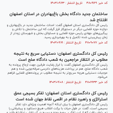
کد خبر: ۴۸۰۹۱۶۹ تاریخ انتشار : ۱۴۰۳/۰۹/۲۳
ساختمان جدید دادگاه بخش باغ‌بهادران در استان اصفهان
افتتاح شد
رئیس کل دادگستری استان اصفهان گفت: احداث ساختمان جدید در باغ‌بهادران و
دوازده حوزه قضایی دیگر در دستورکار قرار گرفت که این ساختمان با تلاش و
پیگیری‌های جهادی رئیس حوزه قضایی و مسئولان بخش و شهرستان زودتر از
زمان پیش‌بینی شده تکمیل و به بهره‌برداری رسید.
کد خبر: ۴۸۰۹۰۷۷ تاریخ انتشار : ۱۴۰۳/۰۹/۲۱
رئیس کل دادگستری اصفهان: دستیابی سریع به نتیجه
مطلوب در انتظار مراجعین به شعب دادگاه صلح است
رئیس کل دادگستری اصفهان گفت: با ابراز رضایت طرفین جهت ارجاع پرونده به
شعب دادگاه صلح، هم در پرداخت هزینه‌های دادرسی صرفه‌جویی شده و هم
موجبات دستیابی هرچه سریع‌تر به نتیجه مطلوب در پرونده‌های قضایی فراهم
می‌شود.
کد خبر: ۴۸۰۶۶۳۳ تاریخ انتشار : ۱۴۰۳/۰۹/۰۸
رئیس کل دادگستری استان اصفهان: تفکر بسیجی عمق
استراتژی و راهبرد نظام در اقصی نقاط جهان شده است
رئیس کل دادگستری اصفهان با بیان اینکه آنچه اهمیت ویژه‌ای دارد تفکر
بسیجی است، گفت: در طول حیات با برکت انقلاب هیچ دستاورد و پیشرفتی را
نمی‌توان یافت که از این تفکر بی‌بهره بوده و بسیج در آن نقشی نداشته باشد و