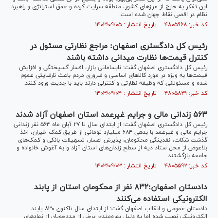
این تفکر به خارج از مرز‌های کشور، منطقه سرایت کرده و عمق استراتژی و راهبرد
نظام در اقصی نقاط جهان شده است.
کد خبر: ۴۸۰۵۹۶۸ تاریخ انتشار : ۱۴۰۳/۰۹/۰۵
رئیس کل دادگستری اصفهان: مراجع نظارتی مسئول در
کنترل قیمت‌ها نظارت میدانی داشته باشند
رئیس کل دادگستری اصفهان گفت: نابسامانی بازار، افسار گسیختگی و افزایش
قیمت‌ها به ویژه در مورد کالا‌های اساسی و ضروری مردم باعث نارضایتی عموم
شده و مسئولانی که وظیفه نظارتی و کنترلی دارند باید با جدیت ورود کنند.
کد خبر: ۴۸۰۵۸۲۹ تاریخ انتشار : ۱۴۰۳/۰۹/۰۴
۵۶۳ زندانی مالی و جرایم غیرعمد استان اصفهان آزاد شدند
رئیس کل دادگستری اصفهان گفت: از ابتدای سال تا ۲۷ آبان ماه ۵۶۳ نفر زندانی
جرایم مالی و غیرعمد با بدهی ۶۸۴ میلیارد تومانی از طریق کمک خیران، اخذ
گذشت شکات، نقدینگی محکومان، پذیرش اعسار، تسهیلات بانکی و کمک‌های
بلاعوض از محل ستاد دیه از سطح زندان‌های استان آزاد و به آغوش خانواده و
جامعه بازگشتند.
کد خبر: ۴۸۰۵۵۹۲ تاریخ انتشار : ۱۴۰۳/۰۹/۰۳
دادستان اصفهان:۸۳۲ نفر از محکومان استان از پابند
الکترونیکی استفاده می‌کنند
دادستان عمومی و انقلاب اصفهان گفت: از ابتدای سال تاکنون ۸۳۰ پابند
الکترونیکی نصب شده اما به دلیل بهره‌مندی برخی از مددجویان از نهاد‌های