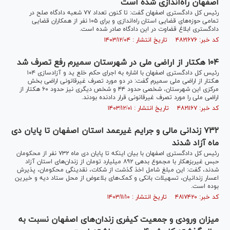
اصفهان راه‌اندازی شده است
رئیس کل دادگستری اصفهان گفت: تا کنون تعداد ۷۷ شعبه دادگاه صلح در
تمامی حوزه‌های قضایی استان راه‌اندازی و برای ۱۰۵ نفر از همکاران قضایی
دادگستری ابلاغ قضاوت در این دادگاه صادر شده است.
کد خبر: ۴۸۲۱۶۷۶ تاریخ انتشار : ۱۴۰۳/۱۲/۰۴
۱۰۴ هکتار از اراضی ملی در شهرستان سمیرم رفع تصرف شد
رئیس کل دادگستری اصفهان با اشاره به اجرای حکم خلع ید و آزادسازی ۱۰۴
هکتار از اراضی ملی سمیرم گفت: در دو مورد تصرف غیرقانونی اراضی بخش
مرکزی این شهرستان، شخصی حدود ۴۴ و شخص دیگری نیز حدود ۶۰ هکتار از
اراضی ملی را مورد تصرف غیرقانونی قرار دادنده بودند.
کد خبر: ۴۸۲۱۱۶۷ تاریخ انتشار : ۱۴۰۳/۱۲/۰۱
۷۳۲ زندانی مالی و جرایم غیرعمد استان اصفهان تا پایان دی
ماه آزاد شدند
رئیس کل دادگستری اصفهان با بیان اینکه تا پایان دی ماه ۷۳۲ نفر از محکومان
حبس غیربزهکار با مجموع بدهی ۸۹۲ میلیارد تومان از زندان‌های استان آزاد
شدند، گفت: این مبلغ شامل اخذ گذشت از شکات، نقدینگی محکومان، پذیرش
اعسار زندانیان، تسهیلات بانکی و کمک‌های بلاعوض از محل ستاد دیه و خیرین
بوده است.
کد خبر: ۴۸۱۷۴۲۰ تاریخ انتشار : ۱۴۰۳/۱۱/۱۰
میزان ورودی و جمعیت کیفری زندان‌های اصفهان نسبت به